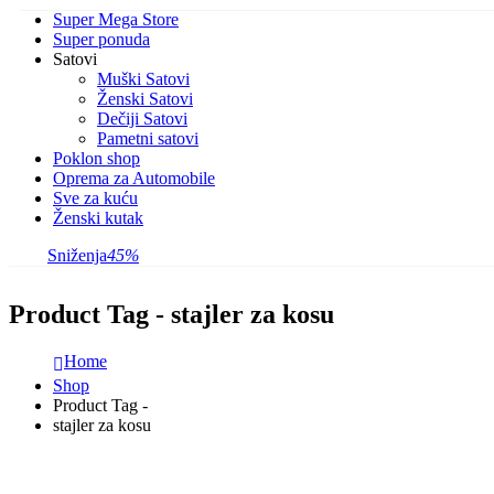
Super Mega Store
Super ponuda
Satovi
Muški Satovi
Ženski Satovi
Dečiji Satovi
Pametni satovi
Poklon shop
Oprema za Automobile
Sve za kuću
Ženski kutak
Sniženja
45%
Product Tag - stajler za kosu
Home
Shop
Product Tag -
stajler za kosu