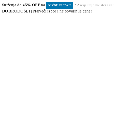
Sniženja do
45% OFF
na
* Akcija traje do isteka za
KUĆNE UREĐAJE
DOBRODOŠLI | Najveći izbor i najpovoljnije cene!