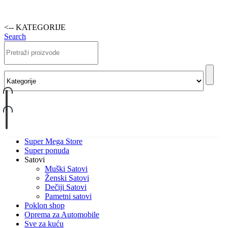
<-- KATEGORIJE
Search
Super Mega Store
Super ponuda
Satovi
Muški Satovi
Ženski Satovi
Dečiji Satovi
Pametni satovi
Poklon shop
Oprema za Automobile
Sve za kuću