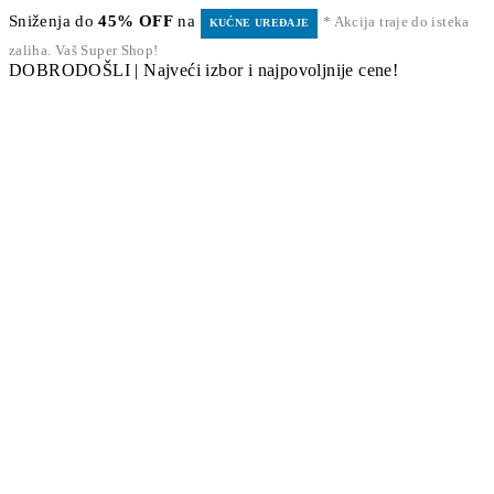
Sniženja do
45% OFF
na
* Akcija traje do isteka
KUĆNE UREĐAJE
zaliha. Vaš Super Shop!
DOBRODOŠLI | Najveći izbor i najpovoljnije cene!