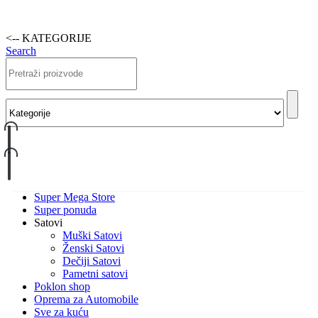
<-- KATEGORIJE
Search
Super Mega Store
Super ponuda
Satovi
Muški Satovi
Ženski Satovi
Dečiji Satovi
Pametni satovi
Poklon shop
Oprema za Automobile
Sve za kuću