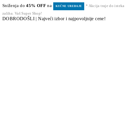
Sniženja do
45% OFF
na
* Akcija traje do isteka
KUĆNE UREĐAJE
zaliha. Vaš Super Shop!
DOBRODOŠLI | Najveći izbor i najpovoljnije cene!