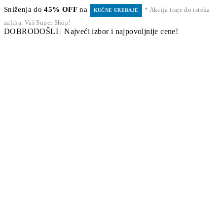
Sniženja do
45% OFF
na
* Akcija traje do isteka
KUĆNE UREĐAJE
zaliha. Vaš Super Shop!
DOBRODOŠLI | Najveći izbor i najpovoljnije cene!