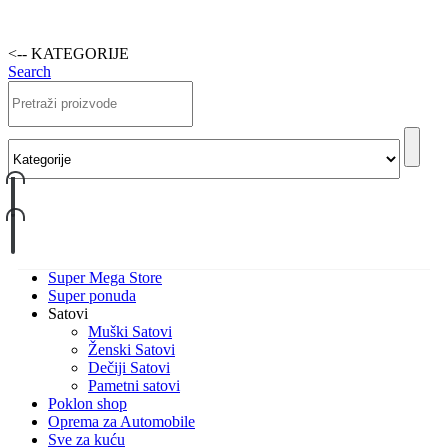
<-- KATEGORIJE
Search
Super Mega Store
Super ponuda
Satovi
Muški Satovi
Ženski Satovi
Dečiji Satovi
Pametni satovi
Poklon shop
Oprema za Automobile
Sve za kuću