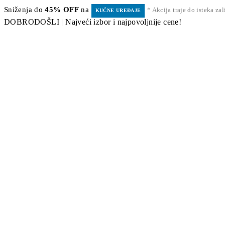
Sniženja do
45% OFF
na
* Akcija traje do isteka za
KUĆNE UREĐAJE
DOBRODOŠLI | Najveći izbor i najpovoljnije cene!