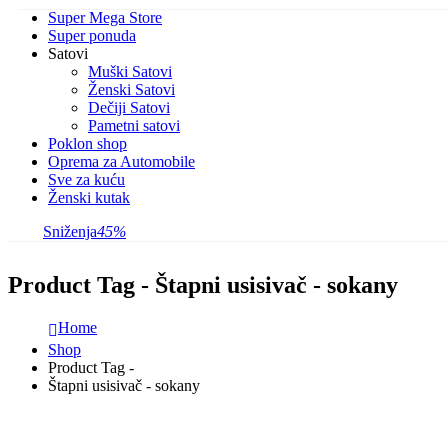
Super Mega Store
Super ponuda
Satovi
Muški Satovi
Ženski Satovi
Dečiji Satovi
Pametni satovi
Poklon shop
Oprema za Automobile
Sve za kuću
Ženski kutak
Sniženja
45%
Product Tag - Štapni usisivač - sokany
Home
Shop
Product Tag -
Štapni usisivač - sokany