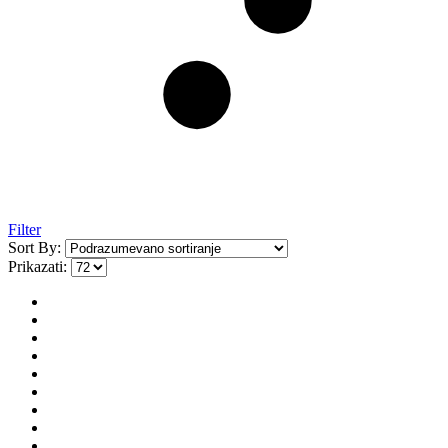
Filter
Sort By:
Prikazati: