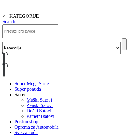
<-- KATEGORIJE
Search
Super Mega Store
Super ponuda
Satovi
Muški Satovi
Ženski Satovi
Dečiji Satovi
Pametni satovi
Poklon shop
Oprema za Automobile
Sve za kuću