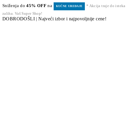
Sniženja do
45% OFF
na
* Akcija traje do isteka
KUĆNE UREĐAJE
zaliha. Vaš Super Shop!
DOBRODOŠLI | Najveći izbor i najpovoljnije cene!