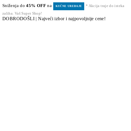
Sniženja do
45% OFF
na
* Akcija traje do isteka
KUĆNE UREĐAJE
zaliha. Vaš Super Shop!
DOBRODOŠLI | Najveći izbor i najpovoljnije cene!