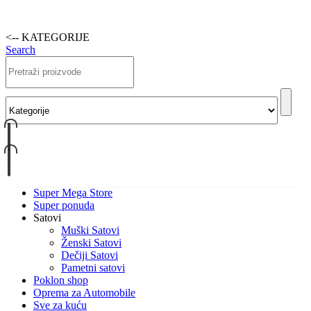
<-- KATEGORIJE
Search
Super Mega Store
Super ponuda
Satovi
Muški Satovi
Ženski Satovi
Dečiji Satovi
Pametni satovi
Poklon shop
Oprema za Automobile
Sve za kuću