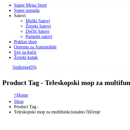
Super Mega Store
Super ponuda
Satovi
Muški Satovi
Ženski Satovi
Dečiji Satovi
Pametni satovi
Poklon shop
Oprema za Automobile
Sve za kuću
Ženski kutak
Sniženja
45%
Product Tag - Teleskopski mop za multifun
Home
Shop
Product Tag -
Teleskopski mop za multifunkcionalno čišćenje