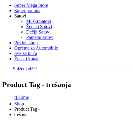
Super Mega Store
Super ponuda
Satovi
Muški Satovi
Ženski Satovi
Dečiji Satovi
Pametni satovi
Poklon shop
Oprema za Automobile
Sve za kuću
Ženski kutak
Sniženja
45%
Product Tag - trešanja
Home
Shop
Product Tag -
trešanja