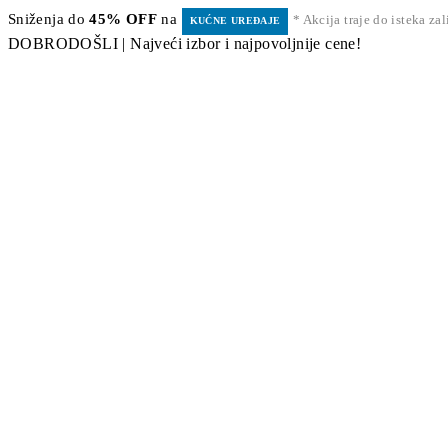
Sniženja do
45% OFF
na
* Akcija traje do isteka za
KUĆNE UREĐAJE
DOBRODOŠLI | Najveći izbor i najpovoljnije cene!