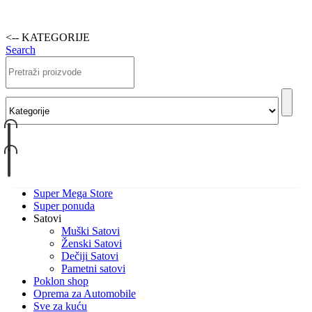
<-- KATEGORIJE
Search
Super Mega Store
Super ponuda
Satovi
Muški Satovi
Ženski Satovi
Dečiji Satovi
Pametni satovi
Poklon shop
Oprema za Automobile
Sve za kuću