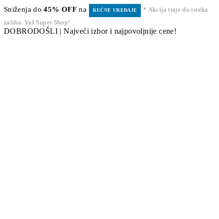
Sniženja do
45% OFF
na
* Akcija traje do isteka
KUĆNE UREĐAJE
zaliha. Vaš Super Shop!
DOBRODOŠLI | Najveći izbor i najpovoljnije cene!