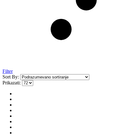
Filter
Sort By:
Prikazati: