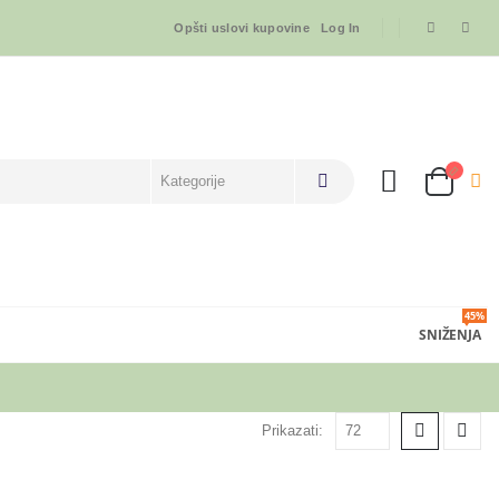
Opšti uslovi kupovine
Log In
45%
SNIŽENJA
Prikazati: