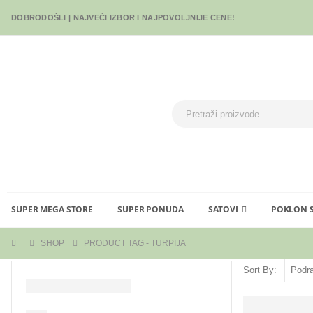
DOBRODOŠLI | NAJVEĆI IZBOR I NAJPOVOLJNIJE CENE!
SUPER MEGA STORE
SUPER PONUDA
SATOVI
POKLON 
SHOP
PRODUCT TAG -
TURPIJA
Sort By: