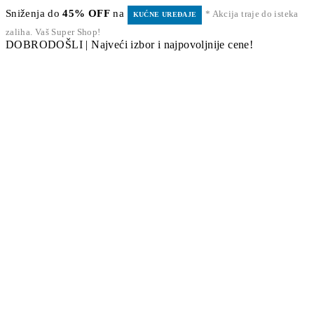
Sniženja do
45% OFF
na
* Akcija traje do isteka
KUĆNE UREĐAJE
zaliha. Vaš Super Shop!
DOBRODOŠLI | Najveći izbor i najpovoljnije cene!