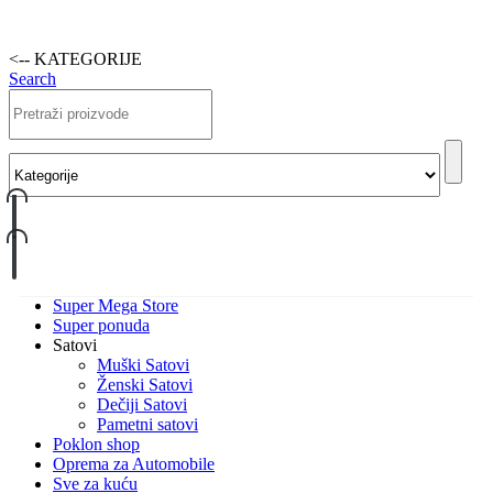
<-- KATEGORIJE
Search
Super Mega Store
Super ponuda
Satovi
Muški Satovi
Ženski Satovi
Dečiji Satovi
Pametni satovi
Poklon shop
Oprema za Automobile
Sve za kuću