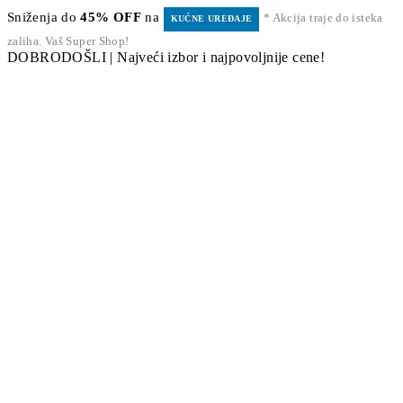
Sniženja do
45% OFF
na
* Akcija traje do isteka
KUĆNE UREĐAJE
zaliha. Vaš Super Shop!
DOBRODOŠLI | Najveći izbor i najpovoljnije cene!