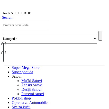
<-- KATEGORIJE
Search
Super Mega Store
Super ponuda
Satovi
Muški Satovi
Ženski Satovi
Dečiji Satovi
Pametni satovi
Poklon shop
Oprema za Automobile
Sve za kuću