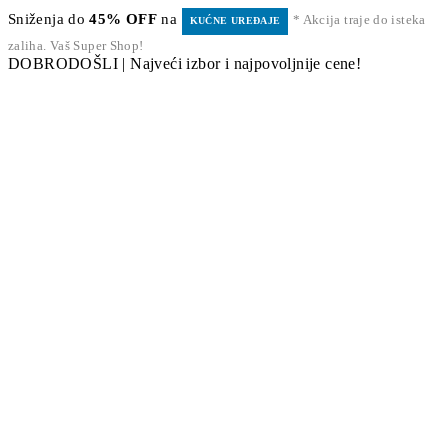
Sniženja do
45% OFF
na
* Akcija traje do isteka
KUĆNE UREĐAJE
zaliha. Vaš Super Shop!
DOBRODOŠLI | Najveći izbor i najpovoljnije cene!