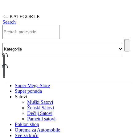
<-- KATEGORIJE
Search
Super Mega Store
Super ponuda
Satovi
Muški Satovi
Ženski Satovi
Dečiji Satovi
Pametni satovi
Poklon shop
Oprema za Automobile
Sve za kuću