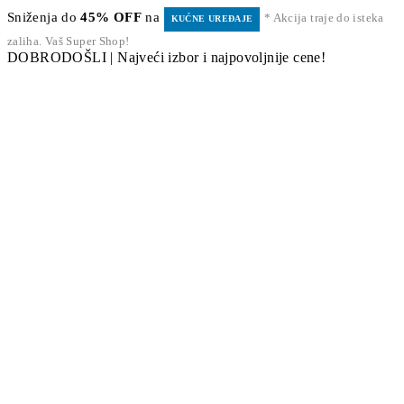
Sniženja do
45% OFF
na
* Akcija traje do isteka
KUĆNE UREĐAJE
zaliha. Vaš Super Shop!
DOBRODOŠLI | Najveći izbor i najpovoljnije cene!