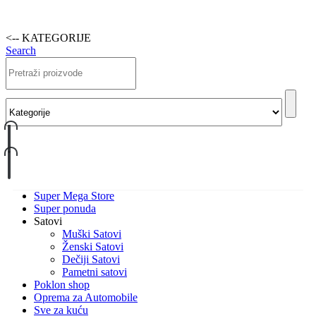
<-- KATEGORIJE
Search
Super Mega Store
Super ponuda
Satovi
Muški Satovi
Ženski Satovi
Dečiji Satovi
Pametni satovi
Poklon shop
Oprema za Automobile
Sve za kuću