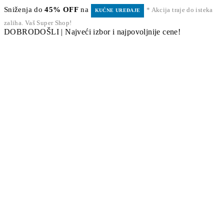
Sniženja do
45% OFF
na
* Akcija traje do isteka
KUĆNE UREĐAJE
zaliha. Vaš Super Shop!
DOBRODOŠLI | Najveći izbor i najpovoljnije cene!