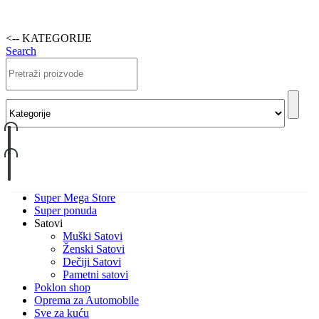
<-- KATEGORIJE
Search
Super Mega Store
Super ponuda
Satovi
Muški Satovi
Ženski Satovi
Dečiji Satovi
Pametni satovi
Poklon shop
Oprema za Automobile
Sve za kuću