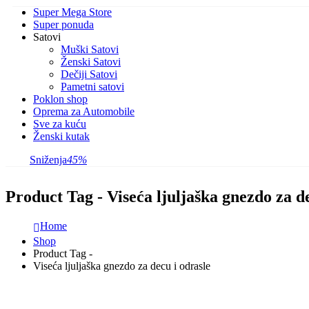
Super Mega Store
Super ponuda
Satovi
Muški Satovi
Ženski Satovi
Dečiji Satovi
Pametni satovi
Poklon shop
Oprema za Automobile
Sve za kuću
Ženski kutak
Sniženja
45%
Product Tag - Viseća ljuljaška gnezdo za d
Home
Shop
Product Tag -
Viseća ljuljaška gnezdo za decu i odrasle