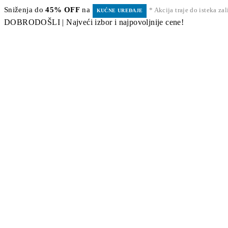
Sniženja do
45% OFF
na
* Akcija traje do isteka za
KUĆNE UREĐAJE
DOBRODOŠLI | Najveći izbor i najpovoljnije cene!