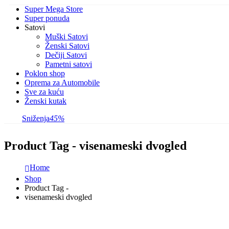
Super Mega Store
Super ponuda
Satovi
Muški Satovi
Ženski Satovi
Dečiji Satovi
Pametni satovi
Poklon shop
Oprema za Automobile
Sve za kuću
Ženski kutak
Sniženja
45%
Product Tag - visenameski dvogled
Home
Shop
Product Tag -
visenameski dvogled