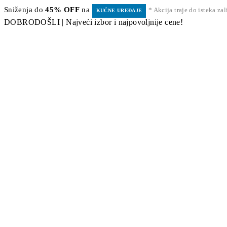
Sniženja do
45% OFF
na
* Akcija traje do isteka za
KUĆNE UREĐAJE
DOBRODOŠLI | Najveći izbor i najpovoljnije cene!