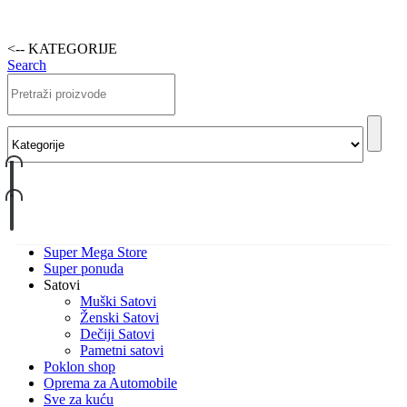
<-- KATEGORIJE
Search
Super Mega Store
Super ponuda
Satovi
Muški Satovi
Ženski Satovi
Dečiji Satovi
Pametni satovi
Poklon shop
Oprema za Automobile
Sve za kuću