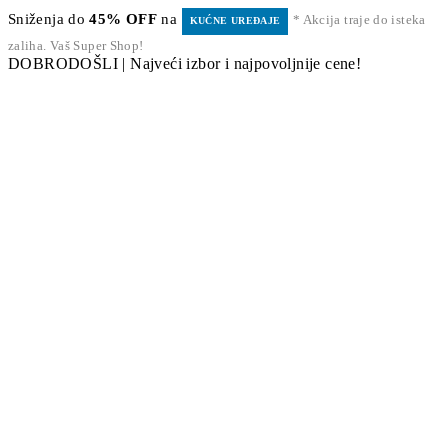
Sniženja do
45% OFF
na
* Akcija traje do isteka
KUĆNE UREĐAJE
zaliha. Vaš Super Shop!
DOBRODOŠLI | Najveći izbor i najpovoljnije cene!