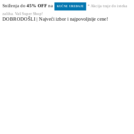
Sniženja do
45% OFF
na
* Akcija traje do isteka
KUĆNE UREĐAJE
zaliha. Vaš Super Shop!
DOBRODOŠLI | Najveći izbor i najpovoljnije cene!