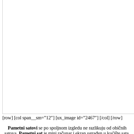
[row] [col span__sm=”12″] [ux_image id=”2467″] [/col] [/row]
Pametni satovi
se po spoljnom izgledu ne razlikuju od običnih
satova.
Pametni sat
je mini računar i ekran ugrađen u kućište sata,