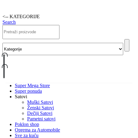
<-- KATEGORIJE
Search
Super Mega Store
Super ponuda
Satovi
Muški Satovi
Ženski Satovi
Dečiji Satovi
Pametni satovi
Poklon shop
Oprema za Automobile
Sve za kuću