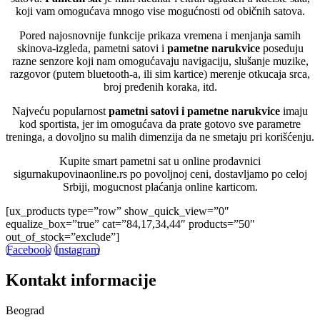
koji vam omogućava mnogo vise mogućnosti od običnih satova.
Pored najosnovnije funkcije prikaza vremena i menjanja samih
skinova-izgleda, pametni satovi i
pametne narukvice
poseduju
razne senzore koji nam omogućavaju navigaciju, slušanje muzike,
razgovor (putem bluetooth-a, ili sim kartice) merenje otkucaja srca,
broj pređenih koraka, itd.
Najveću popularnost
pametni satovi i pametne narukvice
imaju
kod sportista, jer im omogućava da prate gotovo sve parametre
treninga, a dovoljno su malih dimenzija da ne smetaju pri korišćenju.
Kupite smart pametni sat u online prodavnici
sigurnakupovinaonline.rs po povoljnoj ceni, dostavljamo po celoj
Srbiji, mogucnost plaćanja online karticom.
[ux_products type=”row” show_quick_view=”0″
equalize_box=”true” cat=”84,17,34,44″ products=”50″
out_of_stock=”exclude”]
Facebook
Instagram
Kontakt informacije
Beograd