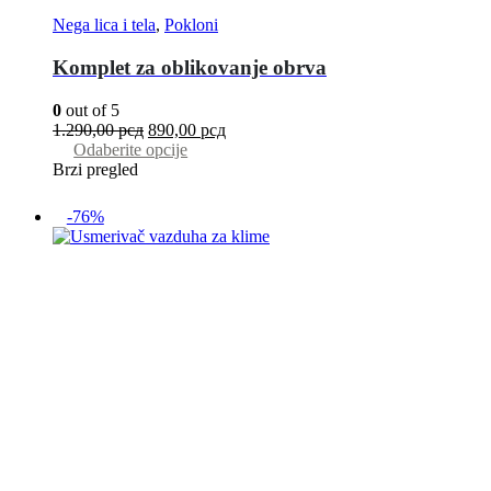
Nega lica i tela
,
Pokloni
Komplet za oblikovanje obrva
0
out of 5
1.290,00
рсд
890,00
рсд
Odaberite opcije
Brzi pregled
-76%