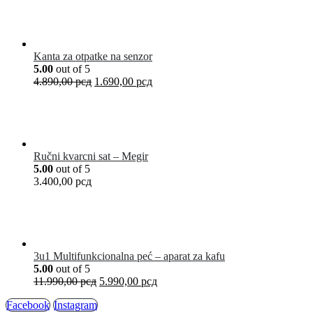
Kanta za otpatke na senzor
5.00
out of 5
4.890,00
рсд
1.690,00
рсд
Ručni kvarcni sat – Megir
5.00
out of 5
3.400,00
рсд
3u1 Multifunkcionalna peć – aparat za kafu
5.00
out of 5
11.990,00
рсд
5.990,00
рсд
Facebook
Instagram