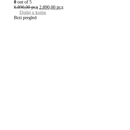
0
out of 5
6.890,00
рсд
2.890,00
рсд
Dodaj u korpu
Brzi pregled