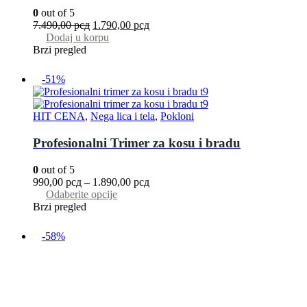
0
out of 5
7.490,00
рсд
1.790,00
рсд
Dodaj u korpu
Brzi pregled
-51%
HIT CENA
,
Nega lica i tela
,
Pokloni
Profesionalni Trimer za kosu i bradu
0
out of 5
990,00
рсд
–
1.890,00
рсд
Odaberite opcije
Brzi pregled
-58%