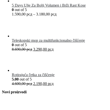
5 Days Ulje Za Bolji Volumen i Brži Rast Kose
0
out of 5
1.590,00
рсд
–
3.180,00
рсд
Teleskopski mop za multifunkcionalno čišćenje
0
out of 5
8.690,00
рсд
3.290,00
рсд
Rotirajuća četka za čišćenje
5.00
out of 5
4.600,00
рсд
2.190,00
рсд
Novi proizvodi