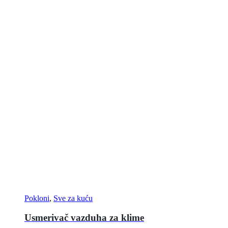
Pokloni
,
Sve za kuću
Usmerivač vazduha za klime