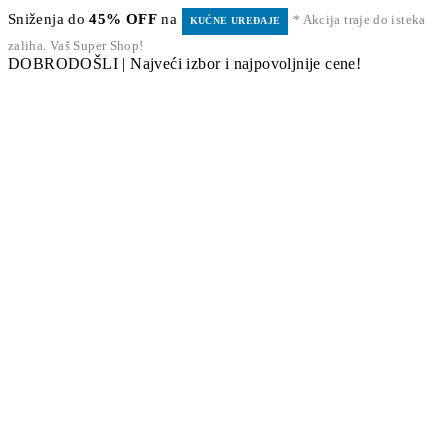
Sniženja do
45% OFF
na
* Akcija traje do isteka
KUĆNE UREĐAJE
zaliha. Vaš Super Shop!
DOBRODOŠLI | Najveći izbor i najpovoljnije cene!