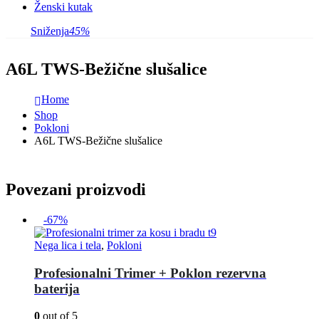
Ženski kutak
Sniženja
45%
A6L TWS-Bežične slušalice
Home
Shop
Pokloni
A6L TWS-Bežične slušalice
Povezani proizvodi
-67%
Nega lica i tela
,
Pokloni
Profesionalni Trimer + Poklon rezervna
baterija
0
out of 5