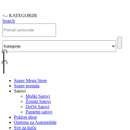
<-- KATEGORIJE
Search
Super Mega Store
Super ponuda
Satovi
Muški Satovi
Ženski Satovi
Dečiji Satovi
Pametni satovi
Poklon shop
Oprema za Automobile
Sve za kuću