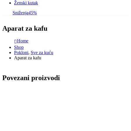
Ženski kutak
Sniženja
45%
Aparat za kafu
Home
Shop
Pokloni
,
Sve za kuću
Aparat za kafu
Povezani proizvodi