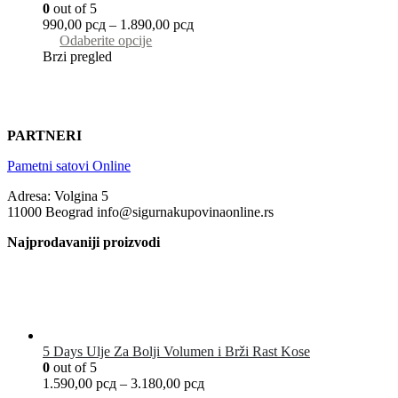
0
out of 5
990,00
рсд
–
1.890,00
рсд
Odaberite opcije
Brzi pregled
PARTNERI
Pametni satovi Online
Adresa: Volgina 5
11000 Beograd info@sigurnakupovinaonline.rs
Najprodavaniji proizvodi
5 Days Ulje Za Bolji Volumen i Brži Rast Kose
0
out of 5
1.590,00
рсд
–
3.180,00
рсд