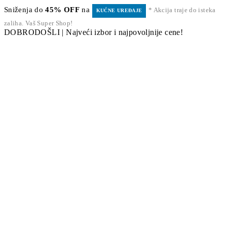
Sniženja do
45% OFF
na
* Akcija traje do isteka
KUĆNE UREĐAJE
zaliha. Vaš Super Shop!
DOBRODOŠLI | Najveći izbor i najpovoljnije cene!