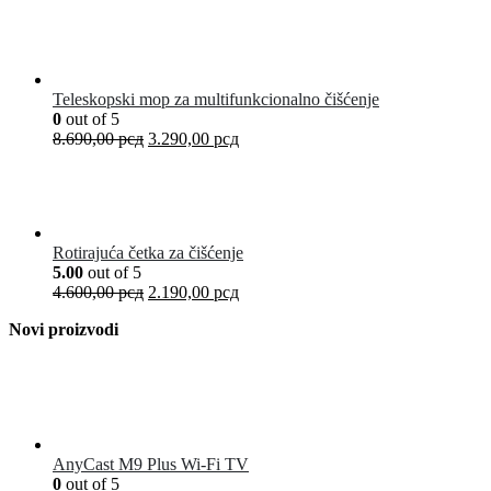
Teleskopski mop za multifunkcionalno čišćenje
0
out of 5
8.690,00
рсд
3.290,00
рсд
Rotirajuća četka za čišćenje
5.00
out of 5
4.600,00
рсд
2.190,00
рсд
Novi proizvodi
AnyCast M9 Plus Wi-Fi TV
0
out of 5