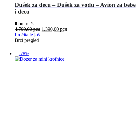
Dušek za decu – Dušek za vodu – Avion za bebe
i decu
0
out of 5
4.700,00
рсд
1.390,00
рсд
Pročitajte još
Brzi pregled
-78%