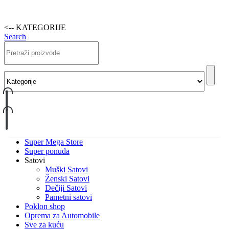
<-- KATEGORIJE
Search
Super Mega Store
Super ponuda
Satovi
Muški Satovi
Ženski Satovi
Dečiji Satovi
Pametni satovi
Poklon shop
Oprema za Automobile
Sve za kuću