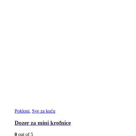
Pokloni
,
Sve za kuću
Dozer za mini krofnice
0
out of 5