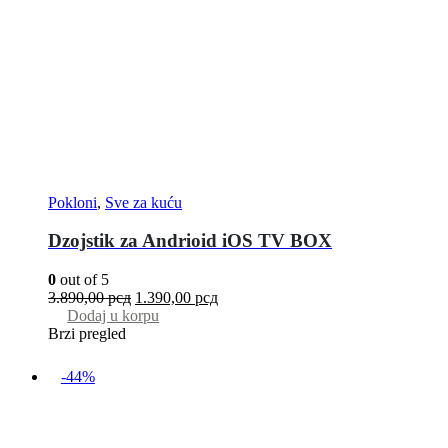
Pokloni
,
Sve za kuću
Dzojstik za Andrioid iOS TV BOX
0
out of 5
3.890,00
рсд
1.390,00
рсд
Dodaj u korpu
Brzi pregled
-44%