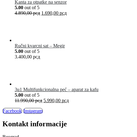
Kanta za otpatke na senzor
5.00
out of 5
4.890,00
рсд
1.690,00
рсд
Ručni kvarcni sat – Megir
5.00
out of 5
3.400,00
рсд
3u1 Multifunkcionalna peć – aparat za kafu
5.00
out of 5
11.990,00
рсд
5.990,00
рсд
Facebook
Instagram
Kontakt informacije
Beograd