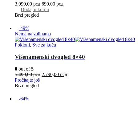
3.090,00
рсд
690,00
рсд
Dodaj u korpu
Brzi pregled
-49%
Nema na zalihama
Pokloni
,
Sve za kuću
Višenamenski dvogled 8×40
0
out of 5
5.490,00
рсд
2.790,00
рсд
Pročitajte još
Brzi pregled
-64%