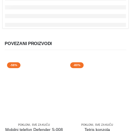
POVEZANI PROIZVODI
-58%
-80%
POKLONI
,
SVE ZA KUĆU
POKLONI
,
SVE ZA KUĆU
Mobilni telefon Defender S-008
Tetris konzola