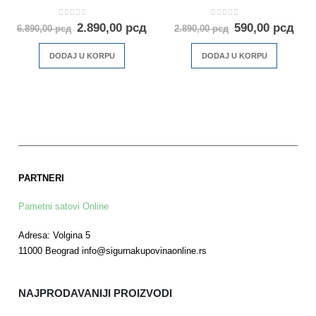
0
out of 5
0
out of 5
2.890,00
рсд
590,00
рсд
6.890,00
рсд
2.890,00
рсд
DODAJ U KORPU
DODAJ U KORPU
PARTNERI
Pametni satovi Online
Adresa: Volgina 5
11000 Beograd info@sigurnakupovinaonline.rs
NAJPRODAVANIJI PROIZVODI