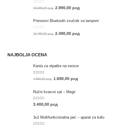
0
out of 5
2.990,00
рсд
18.590,00
рсд
Prenosivi Bluetooth zvučnik sa lampom
0
out of 5
2.490,00
рсд
16.490,00
рсд
NAJBOLJA OCENA
Kanta za otpatke na senzor
5.00
out of 5
1.690,00
рсд
4.890,00
рсд
Ručni kvarcni sat – Megir
5.00
out of 5
3.400,00
рсд
3u1 Multifunkcionalna peć – aparat za kafu