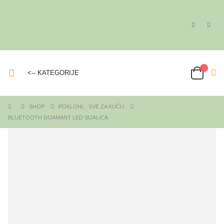
<-- KATEGORIJE
SHOP
POKLONI
,
SVE ZA KUĆU
BLUETOOTH DIJAMANT LED SIJALICA