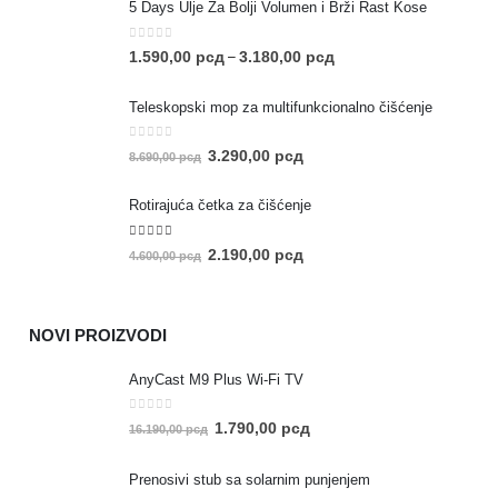
5 Days Ulje Za Bolji Volumen i Brži Rast Kose
0
out of 5
1.590,00
рсд
3.180,00
рсд
–
Teleskopski mop za multifunkcionalno čišćenje
0
out of 5
3.290,00
рсд
8.690,00
рсд
Rotirajuća četka za čišćenje
5.00
out of 5
2.190,00
рсд
4.600,00
рсд
NOVI PROIZVODI
AnyCast M9 Plus Wi-Fi TV
0
out of 5
1.790,00
рсд
16.190,00
рсд
Prenosivi stub sa solarnim punjenjem