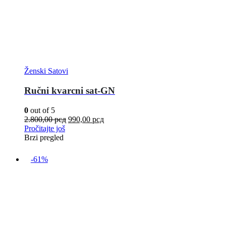
Ženski Satovi
Ručni kvarcni sat-GN
0
out of 5
2.800,00
рсд
990,00
рсд
Pročitajte još
Brzi pregled
-61%