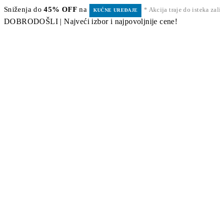
Sniženja do
45% OFF
na
* Akcija traje do isteka za
KUĆNE UREĐAJE
DOBRODOŠLI | Najveći izbor i najpovoljnije cene!