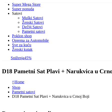
Super Mega Store
Super ponuda
Satovi
Muški Satovi
Ženski Satovi
Dečiji Satovi
Pametni satovi
Poklon shop
Oprema za Automobile
Sve za kuću
Ženski kutak
Sniženja
45%
D18 Pametni Sat Plavi + Narukvica u Crno
Home
Shop
Pametni satovi
D18 Pametni Sat Plavi + Narukvica u Crnoj Boji