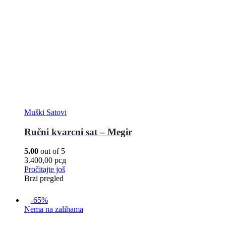
Muški Satovi
Ručni kvarcni sat – Megir
5.00
out of 5
3.400,00
рсд
Pročitajte još
Brzi pregled
-65%
Nema na zalihama