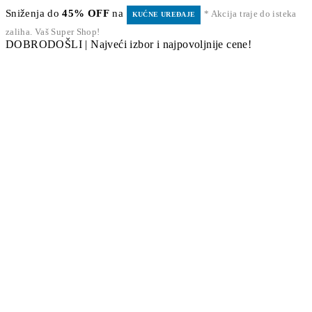
Sniženja do
45% OFF
na
* Akcija traje do isteka
KUĆNE UREĐAJE
zaliha. Vaš Super Shop!
DOBRODOŠLI | Najveći izbor i najpovoljnije cene!