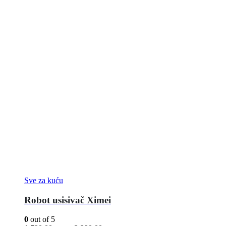
Sve za kuću
Robot usisivač Ximei
0
out of 5