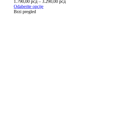
1.790,00
рсд
–
3.290,00
рсд
Odaberite opcije
Brzi pregled