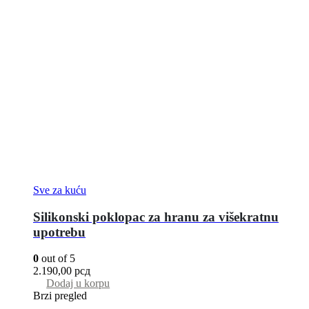
Sve za kuću
Silikonski poklopac za hranu za višekratnu
upotrebu
0
out of 5
2.190,00
рсд
Dodaj u korpu
Brzi pregled