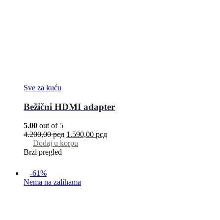
Sve za kuću
Bežični HDMI adapter
5.00
out of 5
4.200,00
рсд
1.590,00
рсд
Dodaj u korpu
Brzi pregled
-61%
Nema na zalihama