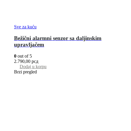
Sve za kuću
Bežični alarmni senzor sa daljinskim
upravljačem
0
out of 5
2.790,00
рсд
Dodaj u korpu
Brzi pregled