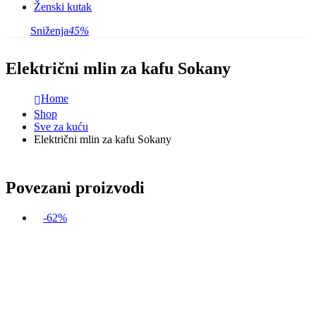
Ženski kutak
Sniženja
45%
Električni mlin za kafu Sokany
Home
Shop
Sve za kuću
Električni mlin za kafu Sokany
Povezani proizvodi
-62%