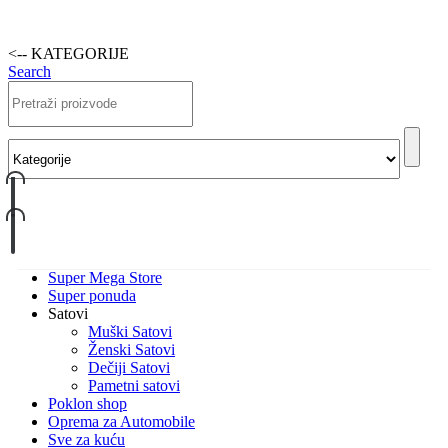
<-- KATEGORIJE
Search
Super Mega Store
Super ponuda
Satovi
Muški Satovi
Ženski Satovi
Dečiji Satovi
Pametni satovi
Poklon shop
Oprema za Automobile
Sve za kuću