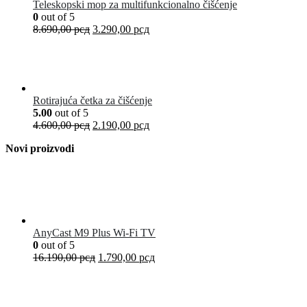
Teleskopski mop za multifunkcionalno čišćenje
0
out of 5
8.690,00
рсд
3.290,00
рсд
Rotirajuća četka za čišćenje
5.00
out of 5
4.600,00
рсд
2.190,00
рсд
Novi proizvodi
AnyCast M9 Plus Wi-Fi TV
0
out of 5
16.190,00
рсд
1.790,00
рсд