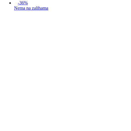
-36%
Nema na zalihama