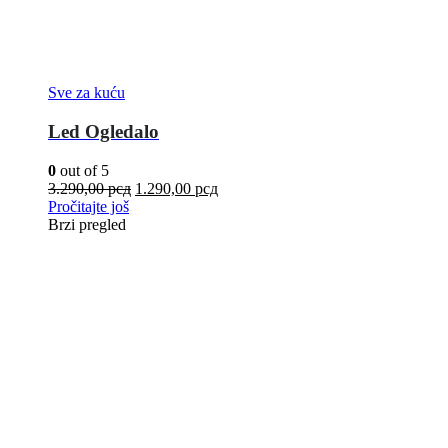
Sve za kuću
Led Ogledalo
0
out of 5
3.290,00
рсд
1.290,00
рсд
Pročitajte još
Brzi pregled