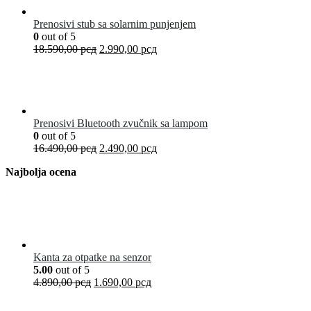
Prenosivi stub sa solarnim punjenjem
0
out of 5
18.590,00
рсд
2.990,00
рсд
Prenosivi Bluetooth zvučnik sa lampom
0
out of 5
16.490,00
рсд
2.490,00
рсд
Najbolja ocena
Kanta za otpatke na senzor
5.00
out of 5
4.890,00
рсд
1.690,00
рсд