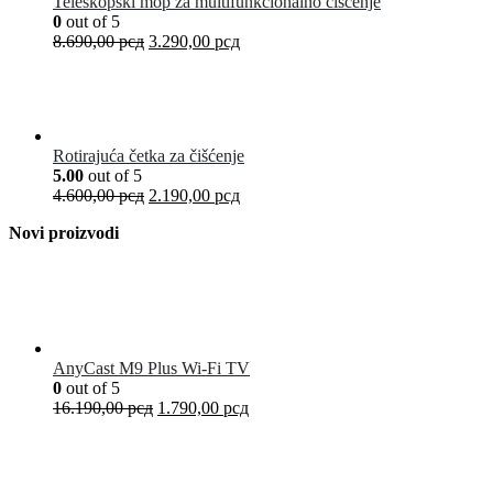
Teleskopski mop za multifunkcionalno čišćenje
0
out of 5
8.690,00
рсд
3.290,00
рсд
Rotirajuća četka za čišćenje
5.00
out of 5
4.600,00
рсд
2.190,00
рсд
Novi proizvodi
AnyCast M9 Plus Wi-Fi TV
0
out of 5
16.190,00
рсд
1.790,00
рсд