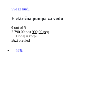
Sve za kuću
Električna pumpa za vodu
0
out of 5
2.790,00
рсд
990,00
рсд
Dodaj u korpu
Brzi pregled
-62%