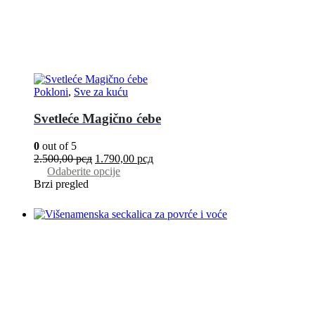
Pokloni
,
Sve za kuću
Svetleće Magično ćebe
0
out of 5
2.500,00
рсд
1.790,00
рсд
Odaberite opcije
Brzi pregled