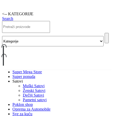
<-- KATEGORIJE
Search
Super Mega Store
Super ponuda
Satovi
Muški Satovi
Ženski Satovi
Dečiji Satovi
Pametni satovi
Poklon shop
Oprema za Automobile
Sve za kuću