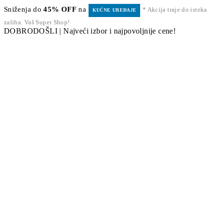
Sniženja do
45% OFF
na
* Akcija traje do isteka
KUĆNE UREĐAJE
zaliha. Vaš Super Shop!
DOBRODOŠLI | Najveći izbor i najpovoljnije cene!