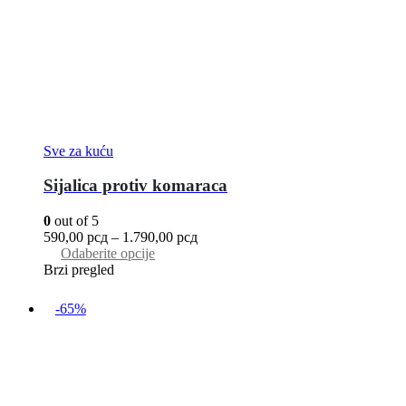
Sve za kuću
Sijalica protiv komaraca
0
out of 5
590,00
рсд
–
1.790,00
рсд
Odaberite opcije
Brzi pregled
-65%