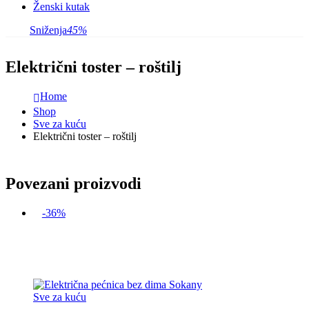
Ženski kutak
Sniženja
45%
Električni toster – roštilj
Home
Shop
Sve za kuću
Električni toster – roštilj
Povezani proizvodi
-36%
Sve za kuću