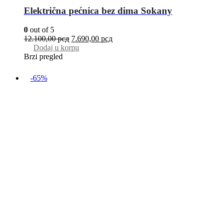
Električna pećnica bez dima Sokany
0
out of 5
12.100,00
рсд
7.690,00
рсд
Dodaj u korpu
Brzi pregled
-65%