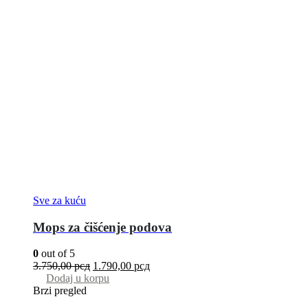
Sve za kuću
Mops za čišćenje podova
0
out of 5
3.750,00
рсд
1.790,00
рсд
Dodaj u korpu
Brzi pregled