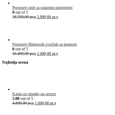
Prenosivi stub sa solarnim punjenjem
0
out of 5
18.590,00
рсд
2.990,00
рсд
Prenosivi Bluetooth zvučnik sa lampom
0
out of 5
16.490,00
рсд
2.490,00
рсд
Najbolja ocena
Kanta za otpatke na senzor
5.00
out of 5
4.890,00
рсд
1.690,00
рсд