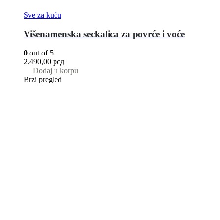
Sve za kuću
Višenamenska seckalica za povrće i voće
0
out of 5
2.490,00
рсд
Dodaj u korpu
Brzi pregled