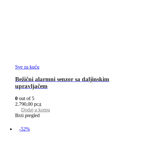
Sve za kuću
Bežični alarmni senzor sa daljinskim
upravljačem
0
out of 5
2.790,00
рсд
Dodaj u korpu
Brzi pregled
-52%