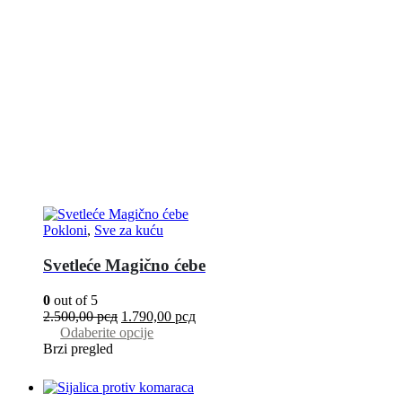
Pokloni
,
Sve za kuću
Svetleće Magično ćebe
0
out of 5
2.500,00
рсд
1.790,00
рсд
Odaberite opcije
Brzi pregled