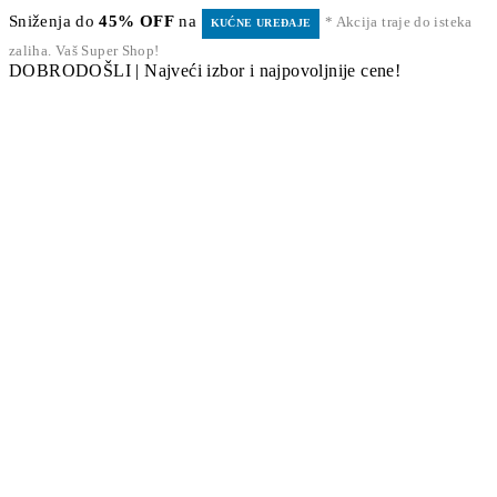
Sniženja do
45% OFF
na
* Akcija traje do isteka
KUĆNE UREĐAJE
zaliha. Vaš Super Shop!
DOBRODOŠLI | Najveći izbor i najpovoljnije cene!