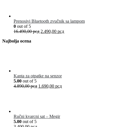
Prenosivi Bluetooth zvučnik sa lampom
0
out of 5
16.490,00
рсд
2.490,00
рсд
Najbolja ocena
Kanta za otpatke na senzor
5.00
out of 5
4.890,00
рсд
1.690,00
рсд
Ručni kvarcni sat – Megir
5.00
out of 5
3.400,00
рсд