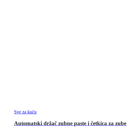
Sve za kuću
Automatski držač zubne paste i četkica za zube