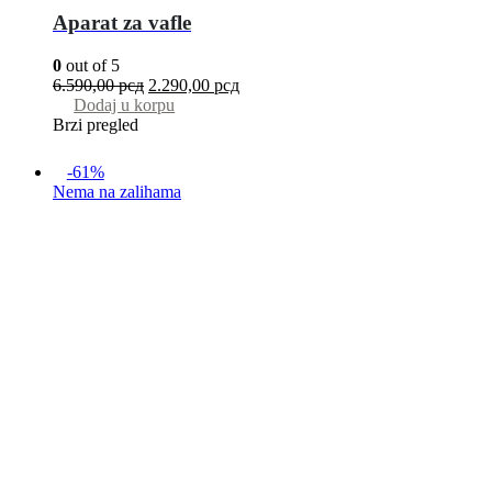
Aparat za vafle
0
out of 5
6.590,00
рсд
2.290,00
рсд
Dodaj u korpu
Brzi pregled
-61%
Nema na zalihama