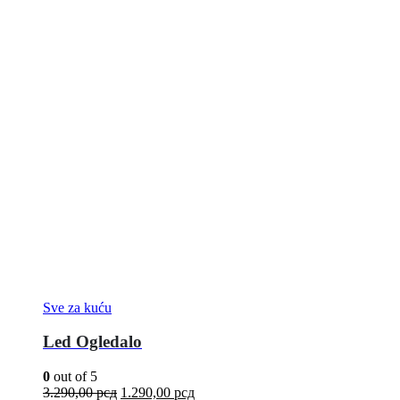
Sve za kuću
Led Ogledalo
0
out of 5
3.290,00
рсд
1.290,00
рсд