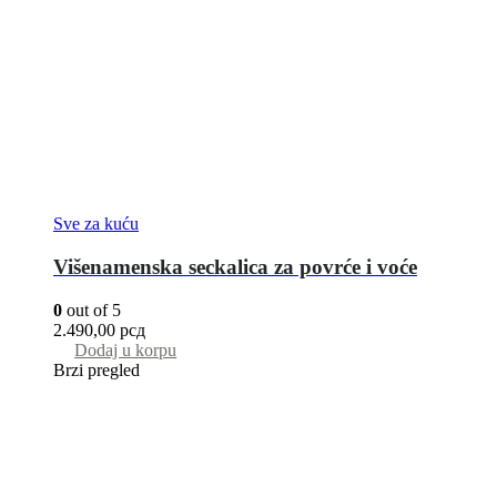
Sve za kuću
Višenamenska seckalica za povrće i voće
0
out of 5
2.490,00
рсд
Dodaj u korpu
Brzi pregled