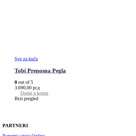
Sve za kuću
Tobi Prenosna Pegla
0
out of 5
3.690,00
рсд
Dodaj u korpu
Brzi pregled
PARTNERI
Pametni satovi Online