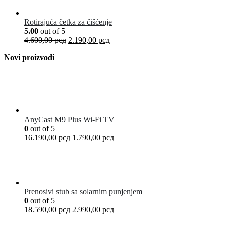
Rotirajuća četka za čišćenje
5.00
out of 5
4.600,00
рсд
2.190,00
рсд
Novi proizvodi
AnyCast M9 Plus Wi-Fi TV
0
out of 5
16.190,00
рсд
1.790,00
рсд
Prenosivi stub sa solarnim punjenjem
0
out of 5
18.590,00
рсд
2.990,00
рсд