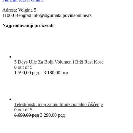
Adresa: Volgina 5
11000 Beograd info@sigurnakupovinaonline.rs
Najprodavaniji proizvodi
5 Days Ulje Za Bolji Volumen i Brži Rast Kose
0
out of 5
1.590,00
рсд
–
3.180,00
рсд
Teleskopski mop za multifunkcionalno čišćenje
0
out of 5
8.690,00
рсд
3.290,00
рсд