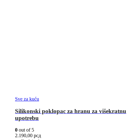
Sve za kuću
Silikonski poklopac za hranu za višekratnu
upotrebu
0
out of 5
2.190,00
рсд