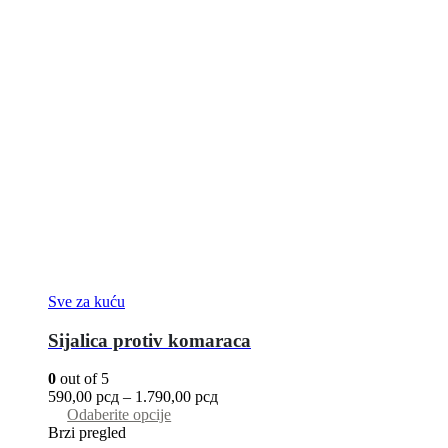
Sve za kuću
Sijalica protiv komaraca
0
out of 5
590,00
рсд
–
1.790,00
рсд
Odaberite opcije
Brzi pregled