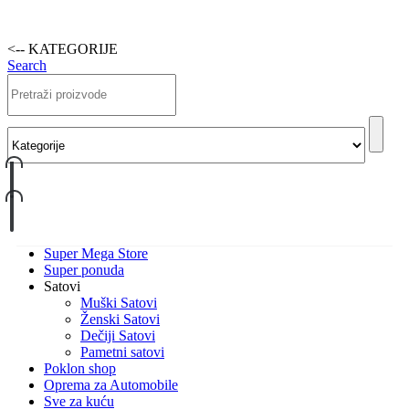
<-- KATEGORIJE
Search
Super Mega Store
Super ponuda
Satovi
Muški Satovi
Ženski Satovi
Dečiji Satovi
Pametni satovi
Poklon shop
Oprema za Automobile
Sve za kuću