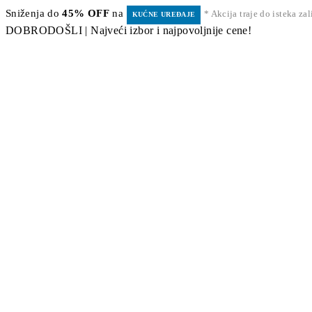
Sniženja do
45% OFF
na
* Akcija traje do isteka za
KUĆNE UREĐAJE
DOBRODOŠLI | Najveći izbor i najpovoljnije cene!