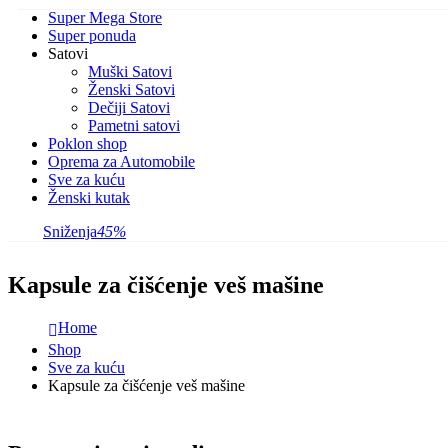
Super Mega Store
Super ponuda
Satovi
Muški Satovi
Ženski Satovi
Dečiji Satovi
Pametni satovi
Poklon shop
Oprema za Automobile
Sve za kuću
Ženski kutak
Sniženja
45%
Kapsule za čišćenje veš mašine
Home
Shop
Sve za kuću
Kapsule za čišćenje veš mašine