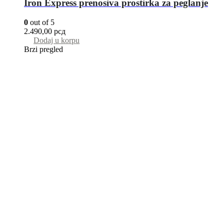
Iron Express prenosiva prostirka za peglanje
0
out of 5
2.490,00
рсд
Dodaj u korpu
Brzi pregled