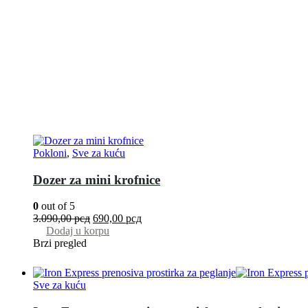
Pokloni
,
Sve za kuću
Dozer za mini krofnice
0
out of 5
3.090,00
рсд
690,00
рсд
Dodaj u korpu
Brzi pregled
Sve za kuću