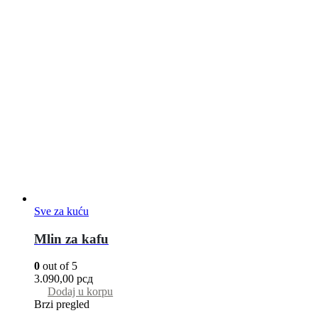
Sve za kuću
Mlin za kafu
0
out of 5
3.090,00
рсд
Dodaj u korpu
Brzi pregled