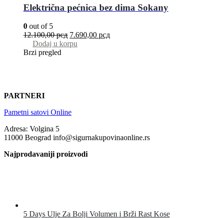
Električna pećnica bez dima Sokany
0
out of 5
12.100,00
рсд
7.690,00
рсд
Dodaj u korpu
Brzi pregled
PARTNERI
Pametni satovi Online
Adresa: Volgina 5
11000 Beograd info@sigurnakupovinaonline.rs
Najprodavaniji proizvodi
5 Days Ulje Za Bolji Volumen i Brži Rast Kose