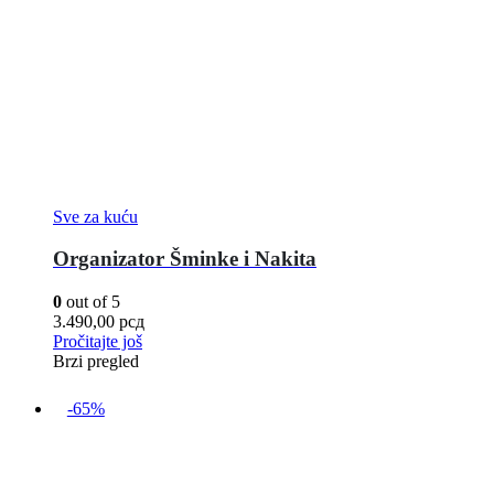
Sve za kuću
Organizator Šminke i Nakita
0
out of 5
3.490,00
рсд
Pročitajte još
Brzi pregled
-65%