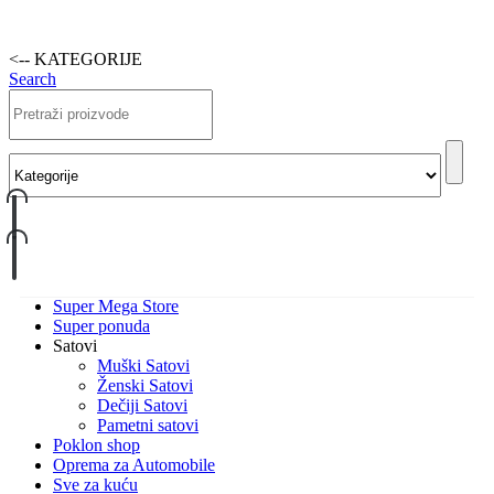
<-- KATEGORIJE
Search
Super Mega Store
Super ponuda
Satovi
Muški Satovi
Ženski Satovi
Dečiji Satovi
Pametni satovi
Poklon shop
Oprema za Automobile
Sve za kuću