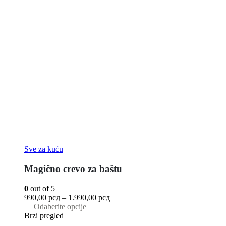
Sve za kuću
Magično crevo za baštu
0
out of 5
990,00
рсд
–
1.990,00
рсд
Odaberite opcije
Brzi pregled