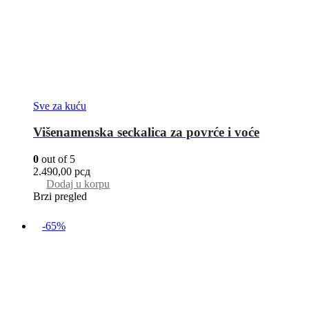
Sve za kuću
Višenamenska seckalica za povrće i voće
0
out of 5
2.490,00
рсд
Dodaj u korpu
Brzi pregled
-65%