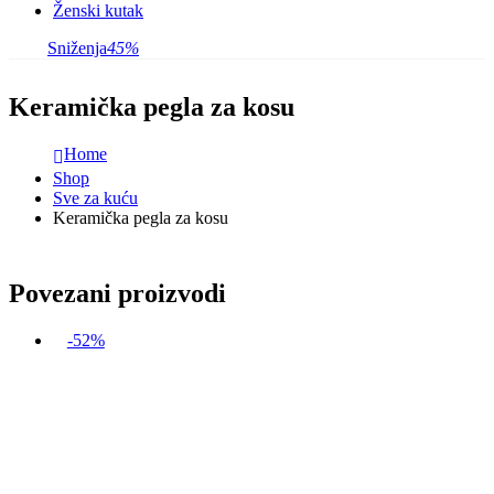
Ženski kutak
Sniženja
45%
Keramička pegla za kosu
Home
Shop
Sve za kuću
Keramička pegla za kosu
Povezani proizvodi
-52%