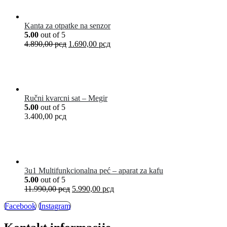
Kanta za otpatke na senzor
5.00
out of 5
4.890,00
рсд
1.690,00
рсд
Ručni kvarcni sat – Megir
5.00
out of 5
3.400,00
рсд
3u1 Multifunkcionalna peć – aparat za kafu
5.00
out of 5
11.990,00
рсд
5.990,00
рсд
Facebook
Instagram