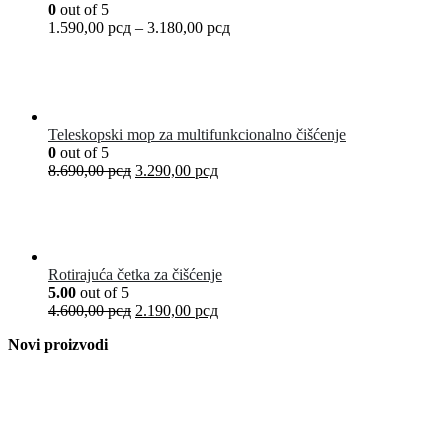
0
out of 5
1.590,00
рсд
–
3.180,00
рсд
Teleskopski mop za multifunkcionalno čišćenje
0
out of 5
8.690,00
рсд
3.290,00
рсд
Rotirajuća četka za čišćenje
5.00
out of 5
4.600,00
рсд
2.190,00
рсд
Novi proizvodi