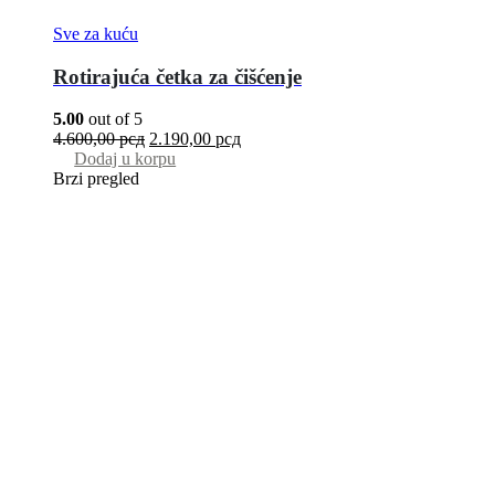
Sve za kuću
Rotirajuća četka za čišćenje
5.00
out of 5
4.600,00
рсд
2.190,00
рсд
Dodaj u korpu
Brzi pregled