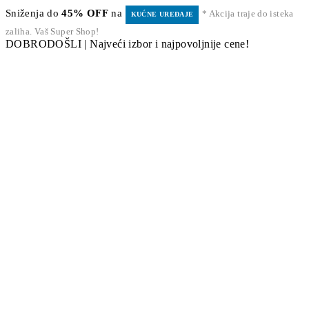
Sniženja do
45% OFF
na
* Akcija traje do isteka
KUĆNE UREĐAJE
zaliha. Vaš Super Shop!
DOBRODOŠLI | Najveći izbor i najpovoljnije cene!