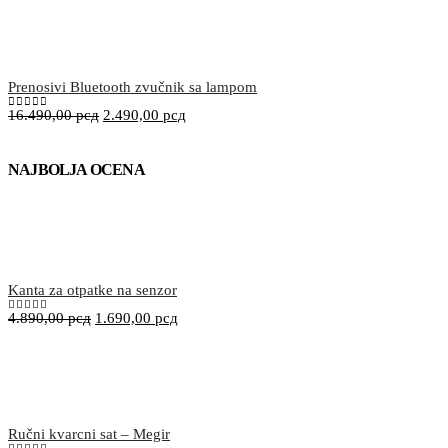
Prenosivi Bluetooth zvučnik sa lampom
16.490,00
рсд
2.490,00
рсд
0
out of 5
NAJBOLJA OCENA
Kanta za otpatke na senzor
4.890,00
рсд
1.690,00
рсд
5.00
out of 5
Ručni kvarcni sat – Megir