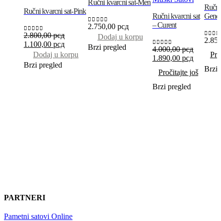
Ručni kvarcni sat-Men
Ručni 
Ručni kvarcni sat-Pink
Ručni kvarcni sat
Genev
– Curent
2.750,00
рсд
0
out of 5
2.800,00
рсд
Dodaj u korpu
0
out of 5
2.85
0
out 
1.100,00
рсд
Brzi pregled
4.000,00
рсд
0
out of 5
Dodaj u korpu
Pro
1.890,00
рсд
Brzi pregled
Brzi 
Pročitajte još
Brzi pregled
PARTNERI
Pametni satovi Online