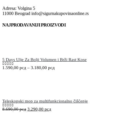
Adresa: Volgina 5
11000 Beograd info@sigurnakupovinaonline.rs
NAJPRODAVANIJI PROIZVODI
5 Days Ulje Za Bolji Volumen i Brži Rast Kose
1.590,00
рсд
–
3.180,00
рсд
0
out of 5
Teleskopski mop za multifunkcionalno čišćenje
8.690,00
рсд
3.290,00
рсд
0
out of 5