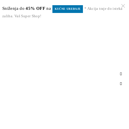
Sniženja do
45% OFF
na
* Akcija traje do isteka
KUĆNE UREĐAJE
zaliha. Vaš Super Shop!