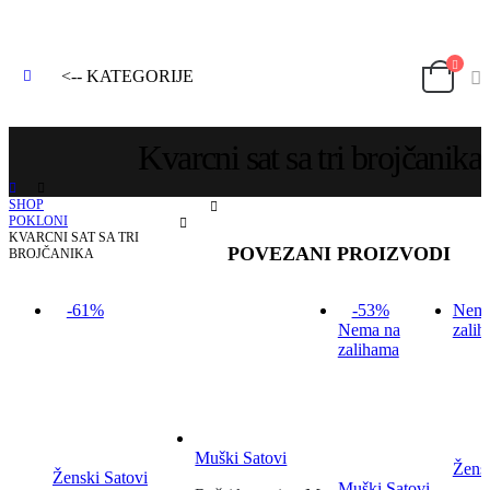
<-- KATEGORIJE
Kvarcni sat sa tri brojčanika
SHOP
POKLONI
KVARCNI SAT SA TRI
POVEZANI PROIZVODI
BROJČANIKA
-61%
-53%
Nema
Nema na
zali
zalihama
Muški Satovi
Žensk
Ženski Satovi
Muški Satovi