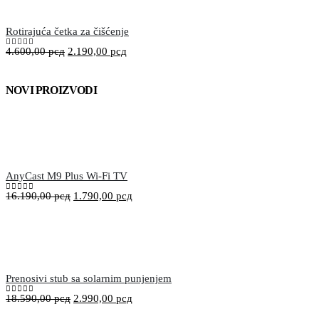
Rotirajuća četka za čišćenje
4.600,00
рсд
2.190,00
рсд
5.00
out of 5
NOVI PROIZVODI
AnyCast M9 Plus Wi-Fi TV
16.190,00
рсд
1.790,00
рсд
0
out of 5
Prenosivi stub sa solarnim punjenjem
18.590,00
рсд
2.990,00
рсд
0
out of 5