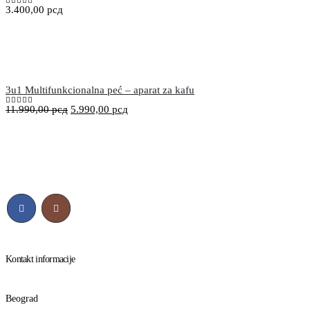
3.400,00
рсд
5.00
out of 5
3u1 Multifunkcionalna peć – aparat za kafu
11.990,00
рсд
5.990,00
рсд
5.00
out of 5
Kontakt informacije
Beograd