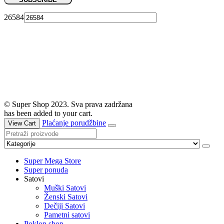
26584
© Super Shop 2023. Sva prava zadržana
has been added to your cart.
Plaćanje porudžbine
View Cart
Super Mega Store
Super ponuda
Satovi
Muški Satovi
Ženski Satovi
Dečiji Satovi
Pametni satovi
Poklon shop