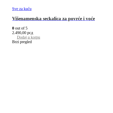
Sve za kuću
Višenamenska seckalica za povrće i voće
0
out of 5
2.490,00
рсд
Dodaj u korpu
Brzi pregled