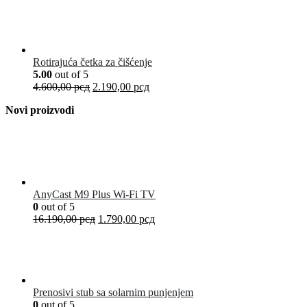
Rotirajuća četka za čišćenje
5.00
out of 5
4.600,00
рсд
2.190,00
рсд
Novi proizvodi
AnyCast M9 Plus Wi-Fi TV
0
out of 5
16.190,00
рсд
1.790,00
рсд
Prenosivi stub sa solarnim punjenjem
0
out of 5