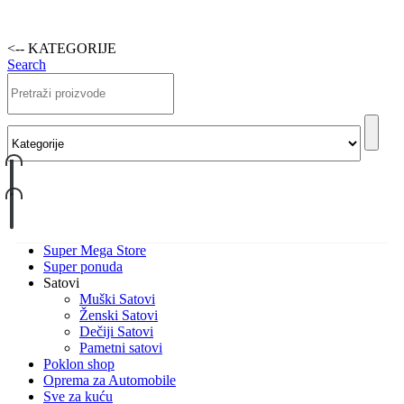
<-- KATEGORIJE
Search
Super Mega Store
Super ponuda
Satovi
Muški Satovi
Ženski Satovi
Dečiji Satovi
Pametni satovi
Poklon shop
Oprema za Automobile
Sve za kuću