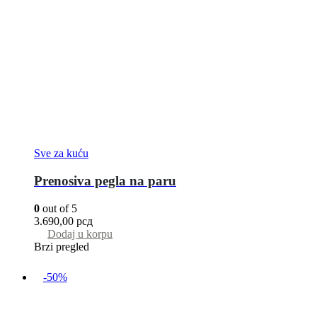
Sve za kuću
Prenosiva pegla na paru
0
out of 5
3.690,00
рсд
Dodaj u korpu
Brzi pregled
-50%