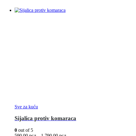
Sve za kuću
Sijalica protiv komaraca
0
out of 5
590,00
рсд
–
1.790,00
рсд