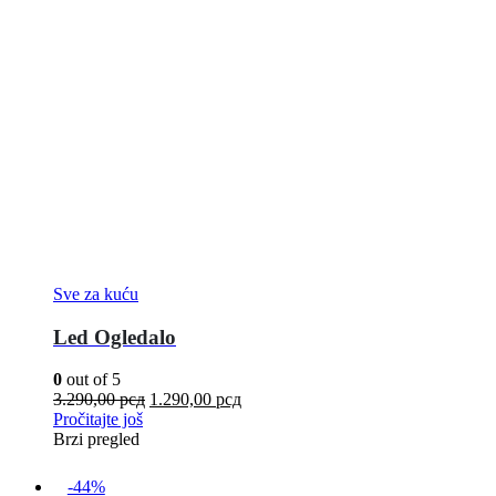
Sve za kuću
Led Ogledalo
0
out of 5
3.290,00
рсд
1.290,00
рсд
Pročitajte još
Brzi pregled
-44%