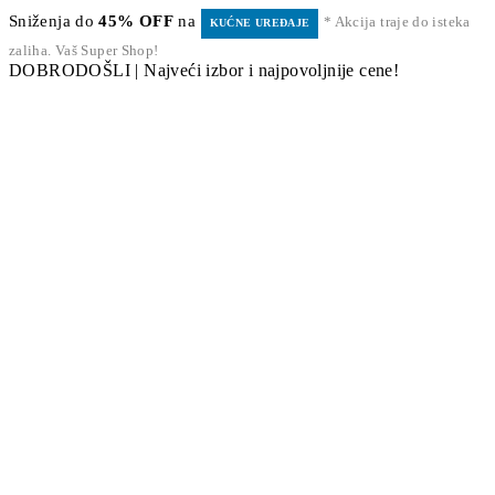
Sniženja do
45% OFF
na
* Akcija traje do isteka
KUĆNE UREĐAJE
zaliha. Vaš Super Shop!
DOBRODOŠLI | Najveći izbor i najpovoljnije cene!