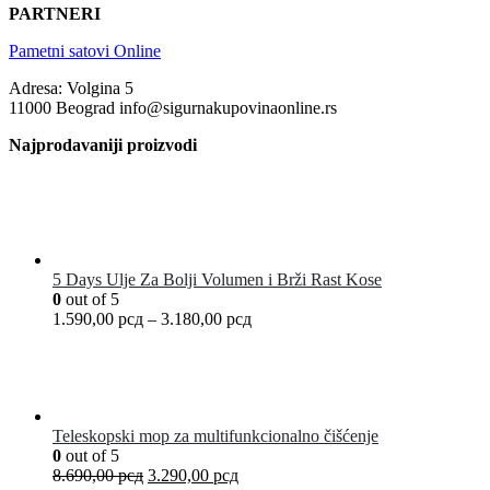
PARTNERI
Pametni satovi Online
Adresa: Volgina 5
11000 Beograd info@sigurnakupovinaonline.rs
Najprodavaniji proizvodi
5 Days Ulje Za Bolji Volumen i Brži Rast Kose
0
out of 5
1.590,00
рсд
–
3.180,00
рсд
Teleskopski mop za multifunkcionalno čišćenje
0
out of 5
8.690,00
рсд
3.290,00
рсд