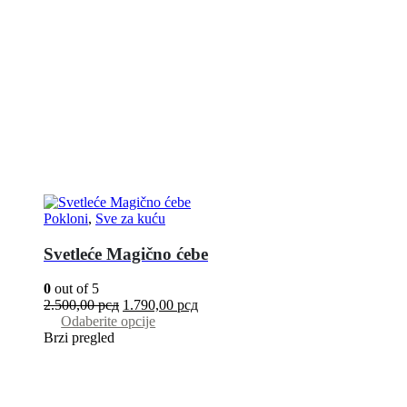
Pokloni
,
Sve za kuću
Svetleće Magično ćebe
0
out of 5
2.500,00
рсд
1.790,00
рсд
Odaberite opcije
Brzi pregled