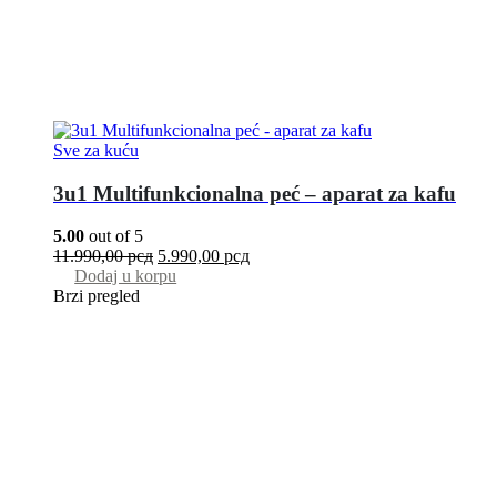
Sve za kuću
3u1 Multifunkcionalna peć – aparat za kafu
5.00
out of 5
11.990,00
рсд
5.990,00
рсд
Dodaj u korpu
Brzi pregled