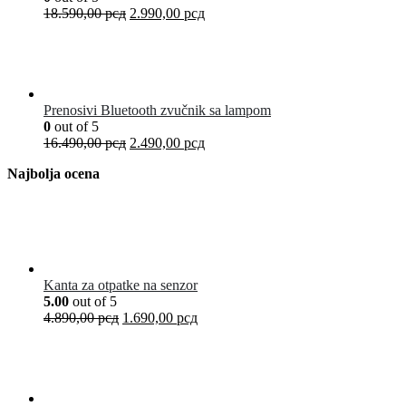
18.590,00
рсд
2.990,00
рсд
Prenosivi Bluetooth zvučnik sa lampom
0
out of 5
16.490,00
рсд
2.490,00
рсд
Najbolja ocena
Kanta za otpatke na senzor
5.00
out of 5
4.890,00
рсд
1.690,00
рсд