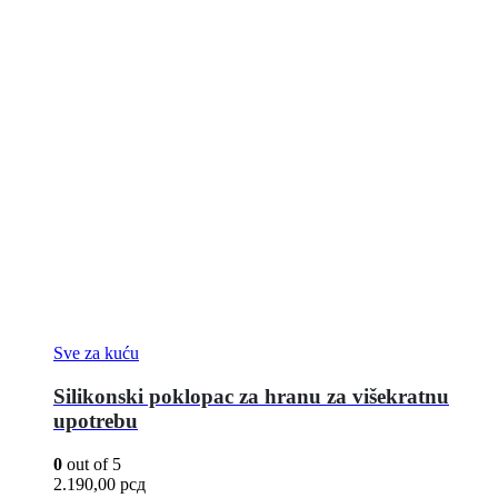
Sve za kuću
Silikonski poklopac za hranu za višekratnu
upotrebu
0
out of 5
2.190,00
рсд