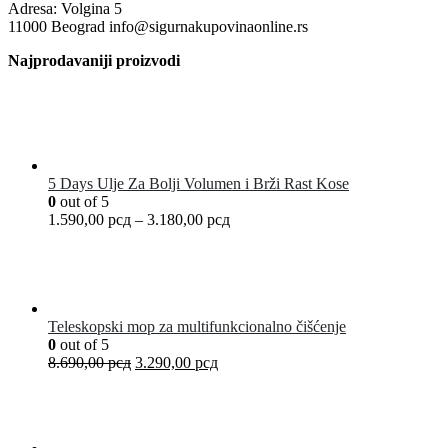
Adresa: Volgina 5
11000 Beograd info@sigurnakupovinaonline.rs
Najprodavaniji proizvodi
5 Days Ulje Za Bolji Volumen i Brži Rast Kose
0
out of 5
1.590,00
рсд
–
3.180,00
рсд
Teleskopski mop za multifunkcionalno čišćenje
0
out of 5
8.690,00
рсд
3.290,00
рсд