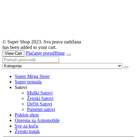
© Super Shop 2023. Sva prava zadržana
has been added to your cart.
Plaćanje porudžbine
View Cart
Super Mega Store
Super ponuda
Satovi
Muški Satovi
Ženski Satovi
Dečiji Satovi
Pametni satovi
Poklon shop
Oprema za Automobile
Sve za kuću
Ženski kutak