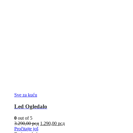
Sve za kuću
Led Ogledalo
0
out of 5
3.290,00
рсд
1.290,00
рсд
Pročitajte još