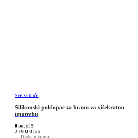
Sve za kuću
Silikonski poklopac za hranu za višekratnu
upotrebu
0
out of 5
2.190,00
рсд
Dodaj u korpu