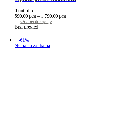
0
out of 5
590,00
рсд
–
1.790,00
рсд
Odaberite opcije
Brzi pregled
-61%
Nema na zalihama