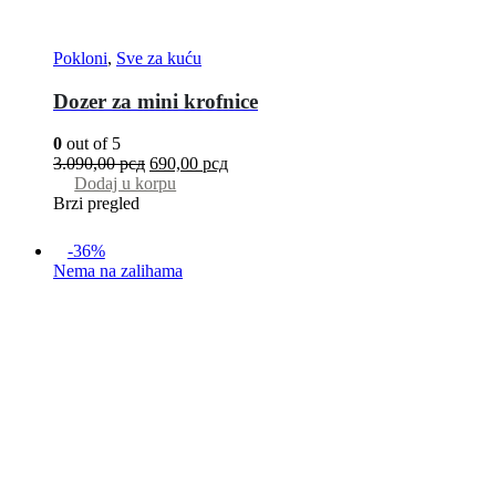
Pokloni
,
Sve za kuću
Dozer za mini krofnice
0
out of 5
3.090,00
рсд
690,00
рсд
Dodaj u korpu
Brzi pregled
-36%
Nema na zalihama