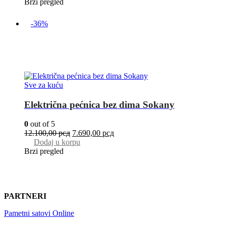
Brzi pregled
-36%
Sve za kuću
Električna pećnica bez dima Sokany
0
out of 5
12.100,00
рсд
7.690,00
рсд
Dodaj u korpu
Brzi pregled
PARTNERI
Pametni satovi Online