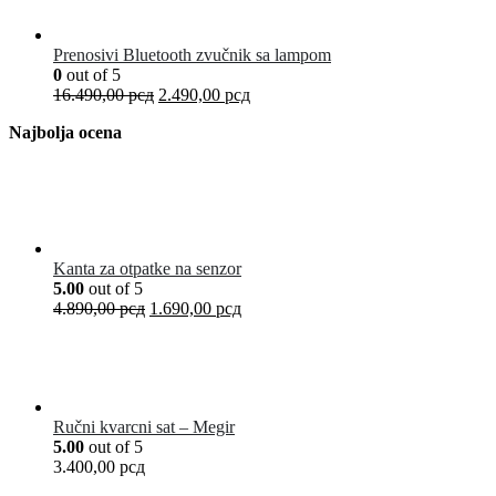
Prenosivi Bluetooth zvučnik sa lampom
0
out of 5
16.490,00
рсд
2.490,00
рсд
Najbolja ocena
Kanta za otpatke na senzor
5.00
out of 5
4.890,00
рсд
1.690,00
рсд
Ručni kvarcni sat – Megir
5.00
out of 5
3.400,00
рсд