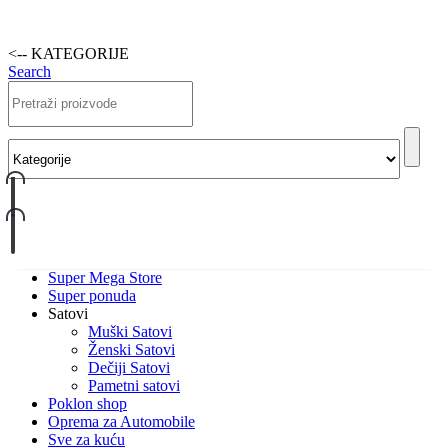
<-- KATEGORIJE
Search
Super Mega Store
Super ponuda
Satovi
Muški Satovi
Ženski Satovi
Dečiji Satovi
Pametni satovi
Poklon shop
Oprema za Automobile
Sve za kuću