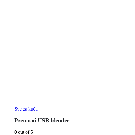
Sve za kuću
Prenosni USB blender
0
out of 5