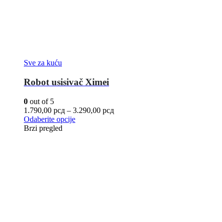
Sve za kuću
Robot usisivač Ximei
0
out of 5
1.790,00
рсд
–
3.290,00
рсд
Odaberite opcije
Brzi pregled