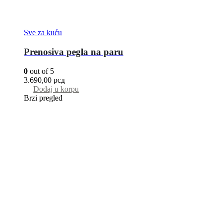
Sve za kuću
Prenosiva pegla na paru
0
out of 5
3.690,00
рсд
Dodaj u korpu
Brzi pregled