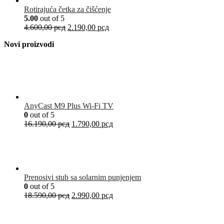
Rotirajuća četka za čišćenje
5.00
out of 5
4.600,00
рсд
2.190,00
рсд
Novi proizvodi
AnyCast M9 Plus Wi-Fi TV
0
out of 5
16.190,00
рсд
1.790,00
рсд
Prenosivi stub sa solarnim punjenjem
0
out of 5
18.590,00
рсд
2.990,00
рсд