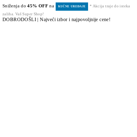
Sniženja do
45% OFF
na
* Akcija traje do isteka
KUĆNE UREĐAJE
zaliha. Vaš Super Shop!
DOBRODOŠLI | Najveći izbor i najpovoljnije cene!