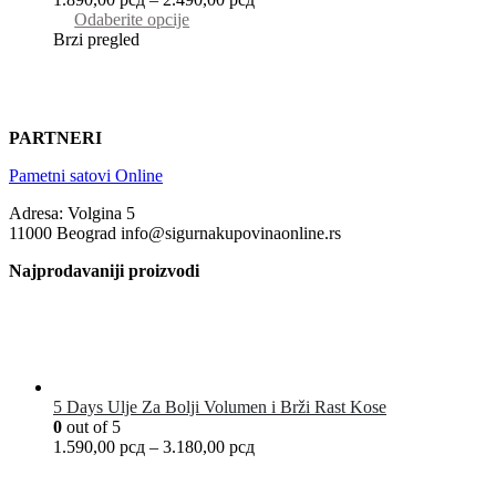
Odaberite opcije
Brzi pregled
PARTNERI
Pametni satovi Online
Adresa: Volgina 5
11000 Beograd info@sigurnakupovinaonline.rs
Najprodavaniji proizvodi
5 Days Ulje Za Bolji Volumen i Brži Rast Kose
0
out of 5
1.590,00
рсд
–
3.180,00
рсд