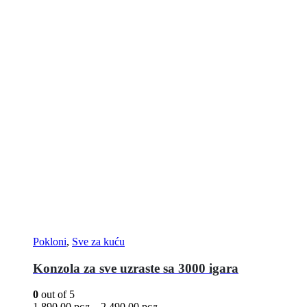
Pokloni
,
Sve za kuću
Konzola za sve uzraste sa 3000 igara
0
out of 5
1.890,00
рсд
–
2.490,00
рсд