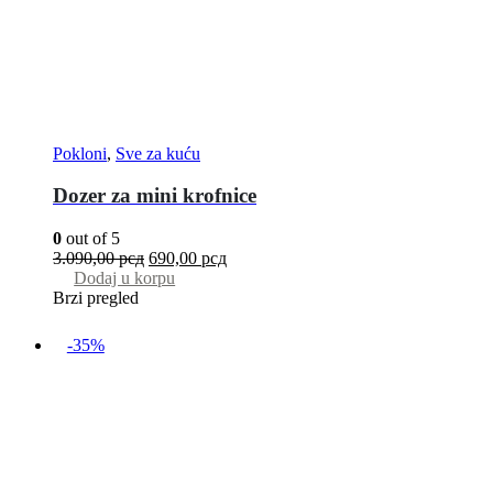
Pokloni
,
Sve za kuću
Dozer za mini krofnice
0
out of 5
3.090,00
рсд
690,00
рсд
Dodaj u korpu
Brzi pregled
-35%