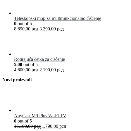
Teleskopski mop za multifunkcionalno čišćenje
0
out of 5
8.690,00
рсд
3.290,00
рсд
Rotirajuća četka za čišćenje
5.00
out of 5
4.600,00
рсд
2.190,00
рсд
Novi proizvodi
AnyCast M9 Plus Wi-Fi TV
0
out of 5
16.190,00
рсд
1.790,00
рсд