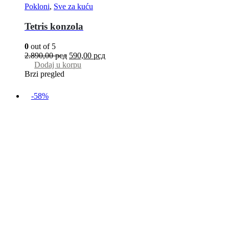
Pokloni
,
Sve za kuću
Tetris konzola
0
out of 5
2.890,00
рсд
590,00
рсд
Dodaj u korpu
Brzi pregled
-58%