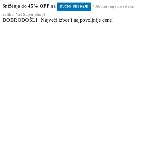
Sniženja do
45% OFF
na
* Akcija traje do isteka
KUĆNE UREĐAJE
zaliha. Vaš Super Shop!
DOBRODOŠLI | Najveći izbor i najpovoljnije cene!