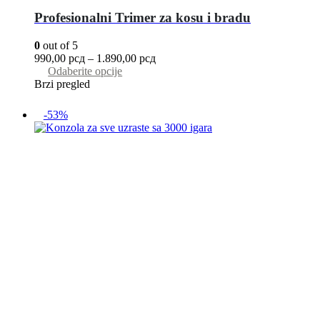
Profesionalni Trimer za kosu i bradu
0
out of 5
990,00
рсд
–
1.890,00
рсд
Odaberite opcije
Brzi pregled
-53%