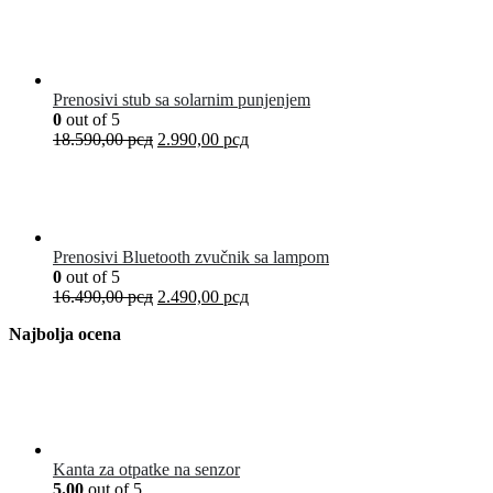
Prenosivi stub sa solarnim punjenjem
0
out of 5
18.590,00
рсд
2.990,00
рсд
Prenosivi Bluetooth zvučnik sa lampom
0
out of 5
16.490,00
рсд
2.490,00
рсд
Najbolja ocena
Kanta za otpatke na senzor
5.00
out of 5