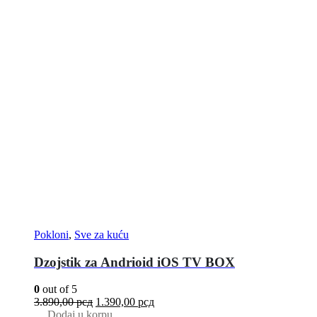
Pokloni
,
Sve za kuću
Dzojstik za Andrioid iOS TV BOX
0
out of 5
3.890,00
рсд
1.390,00
рсд
Dodaj u korpu