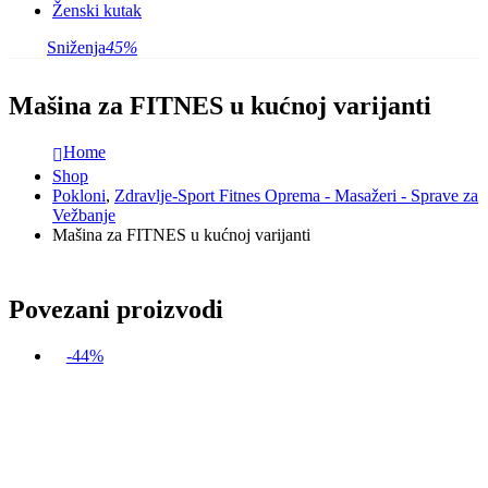
Ženski kutak
Sniženja
45%
Mašina za FITNES u kućnoj varijanti
Home
Shop
Pokloni
,
Zdravlje-Sport Fitnes Oprema - Masažeri - Sprave za
Vežbanje
Mašina za FITNES u kućnoj varijanti
Povezani proizvodi
-44%