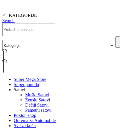
<-- KATEGORIJE
Search
Super Mega Store
Super ponuda
Satovi
Muški Satovi
Ženski Satovi
Dečiji Satovi
Pametni satovi
Poklon shop
Oprema za Automobile
Sve za kuću