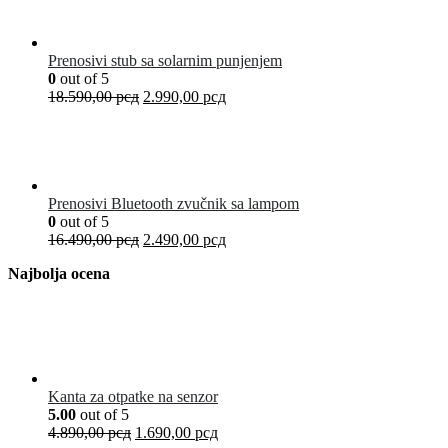
Prenosivi stub sa solarnim punjenjem
0
out of 5
18.590,00
рсд
2.990,00
рсд
Prenosivi Bluetooth zvučnik sa lampom
0
out of 5
16.490,00
рсд
2.490,00
рсд
Najbolja ocena
Kanta za otpatke na senzor
5.00
out of 5
4.890,00
рсд
1.690,00
рсд