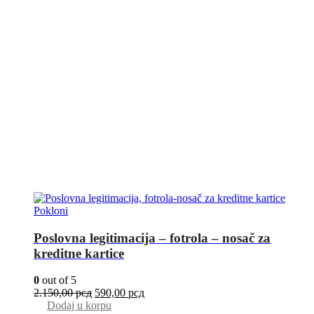
Pokloni
Poslovna legitimacija – fotrola – nosač za
kreditne kartice
0
out of 5
2.150,00
рсд
590,00
рсд
Dodaj u korpu