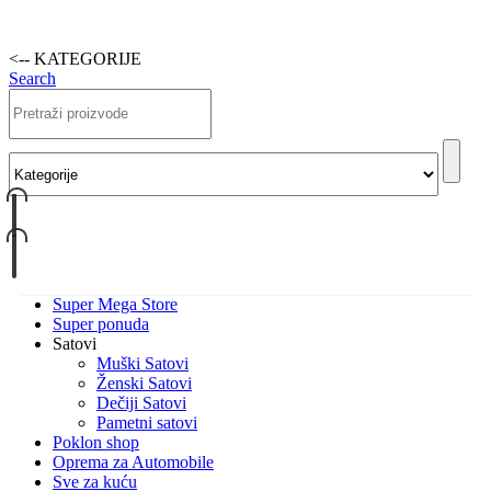
<-- KATEGORIJE
Search
Super Mega Store
Super ponuda
Satovi
Muški Satovi
Ženski Satovi
Dečiji Satovi
Pametni satovi
Poklon shop
Oprema za Automobile
Sve za kuću