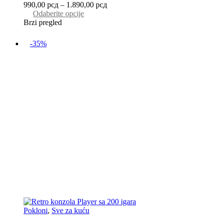
990,00
рсд
–
1.890,00
рсд
Odaberite opcije
Brzi pregled
-35%
Pokloni
,
Sve za kuću