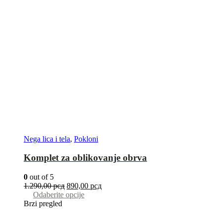
Nega lica i tela
,
Pokloni
Komplet za oblikovanje obrva
0
out of 5
1.290,00
рсд
890,00
рсд
Odaberite opcije
Brzi pregled