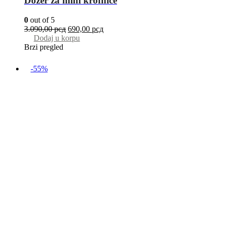
Dozer za mini krofnice
0
out of 5
3.090,00
рсд
690,00
рсд
Dodaj u korpu
Brzi pregled
-55%