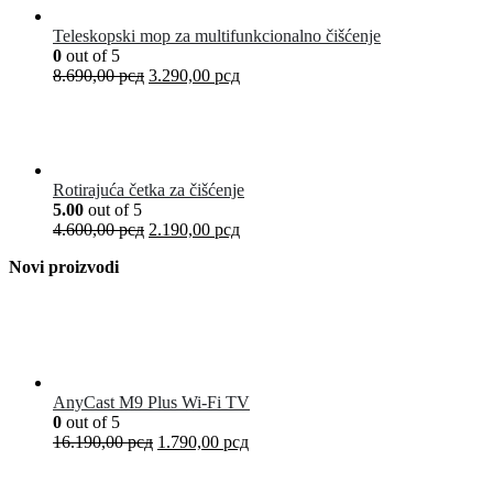
Teleskopski mop za multifunkcionalno čišćenje
0
out of 5
8.690,00
рсд
3.290,00
рсд
Rotirajuća četka za čišćenje
5.00
out of 5
4.600,00
рсд
2.190,00
рсд
Novi proizvodi
AnyCast M9 Plus Wi-Fi TV
0
out of 5
16.190,00
рсд
1.790,00
рсд