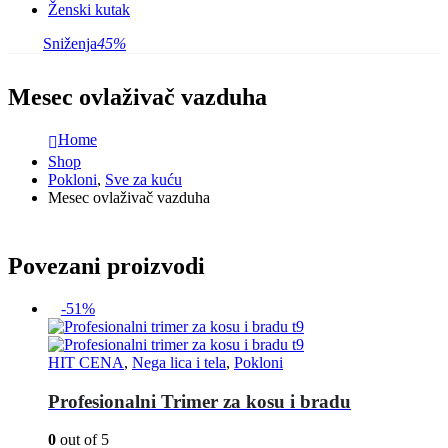
Ženski kutak
Sniženja
45%
Mesec ovlaživač vazduha
Home
Shop
Pokloni
,
Sve za kuću
Mesec ovlaživač vazduha
Povezani proizvodi
-51%
HIT CENA
,
Nega lica i tela
,
Pokloni
Profesionalni Trimer za kosu i bradu
0
out of 5