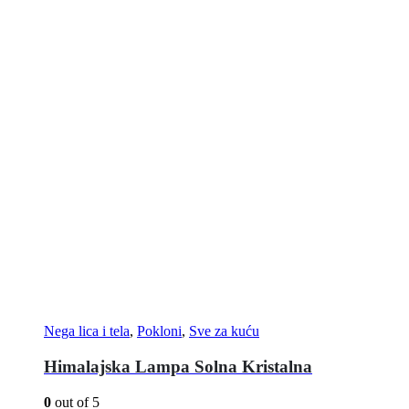
Nega lica i tela
,
Pokloni
,
Sve za kuću
Himalajska Lampa Solna Kristalna
0
out of 5