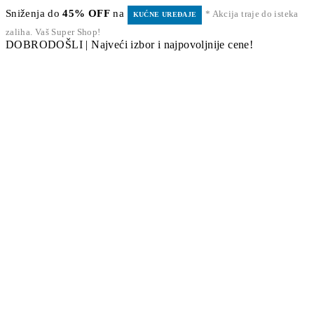
Sniženja do
45% OFF
na
* Akcija traje do isteka
KUĆNE UREĐAJE
zaliha. Vaš Super Shop!
DOBRODOŠLI | Najveći izbor i najpovoljnije cene!