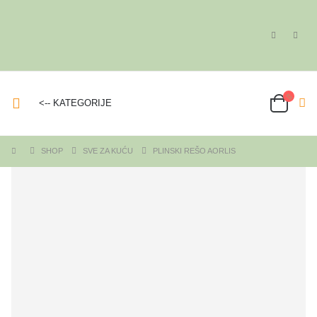
<-- KATEGORIJE
SHOP
SVE ZA KUĆU
PLINSKI REŠO AORLIS