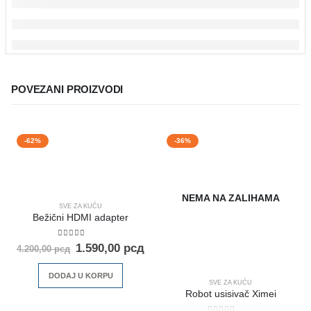
POVEZANI PROIZVODI
-62%
-36%
NEMA NA ZALIHAMA
SVE ZA KUĆU
Bežični HDMI adapter
5.00
out of 5
1.590,00
рсд
4.200,00
рсд
DODAJ U KORPU
SVE ZA KUĆU
Robot usisivač Ximei