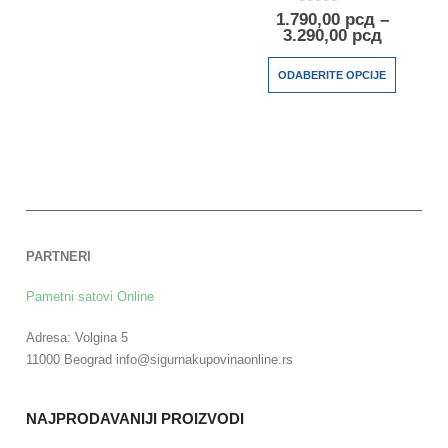
0
out of 5
1.790,00
рсд
–
3.290,00
рсд
ODABERITE OPCIJE
PARTNERI
Pametni satovi Online
Adresa: Volgina 5
11000 Beograd info@sigurnakupovinaonline.rs
NAJPRODAVANIJI PROIZVODI