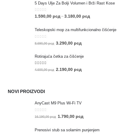
5 Days Ulje Za Bolji Volumen i Brži Rast Kose
0
out of 5
1.590,00
рсд
3.180,00
рсд
–
Teleskopski mop za multifunkcionalno čišćenje
0
out of 5
3.290,00
рсд
8.690,00
рсд
Rotirajuća četka za čišćenje
5.00
out of 5
2.190,00
рсд
4.600,00
рсд
NOVI PROIZVODI
AnyCast M9 Plus Wi-Fi TV
0
out of 5
1.790,00
рсд
16.190,00
рсд
Prenosivi stub sa solarnim punjenjem