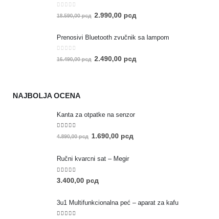
0
out of 5
2.990,00
рсд
18.590,00
рсд
Prenosivi Bluetooth zvučnik sa lampom
0
out of 5
2.490,00
рсд
16.490,00
рсд
NAJBOLJA OCENA
Kanta za otpatke na senzor
5.00
out of 5
1.690,00
рсд
4.890,00
рсд
Ručni kvarcni sat – Megir
5.00
out of 5
3.400,00
рсд
3u1 Multifunkcionalna peć – aparat za kafu