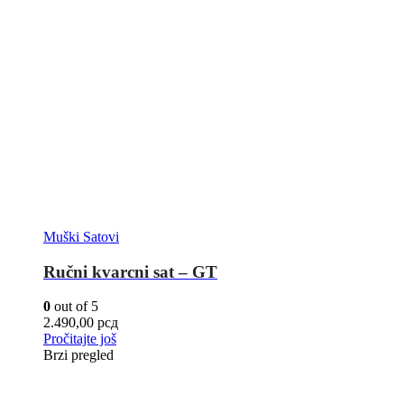
Muški Satovi
Ručni kvarcni sat – GT
0
out of 5
2.490,00
рсд
Pročitajte još
Brzi pregled