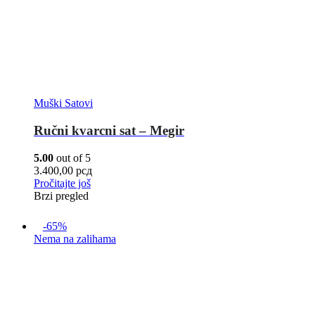
Muški Satovi
Ručni kvarcni sat – Megir
5.00
out of 5
3.400,00
рсд
Pročitajte još
Brzi pregled
-65%
Nema na zalihama