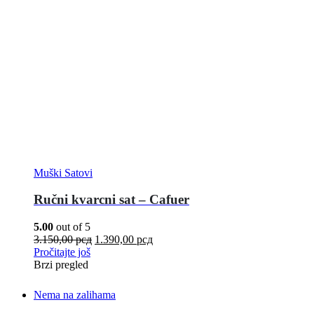
Muški Satovi
Ručni kvarcni sat – Cafuer
5.00
out of 5
3.150,00
рсд
1.390,00
рсд
Pročitajte još
Brzi pregled
Nema na zalihama