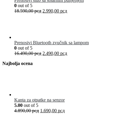
Prenosivi stub sa solarnim punjenjem
0
out of 5
18.590,00
рсд
2.990,00
рсд
Prenosivi Bluetooth zvučnik sa lampom
0
out of 5
16.490,00
рсд
2.490,00
рсд
Najbolja ocena
Kanta za otpatke na senzor
5.00
out of 5
4.890,00
рсд
1.690,00
рсд