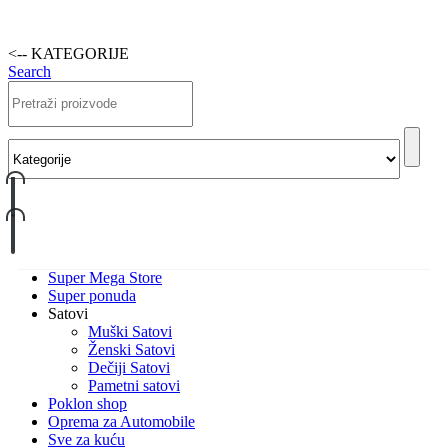
<-- KATEGORIJE
Search
Super Mega Store
Super ponuda
Satovi
Muški Satovi
Ženski Satovi
Dečiji Satovi
Pametni satovi
Poklon shop
Oprema za Automobile
Sve za kuću