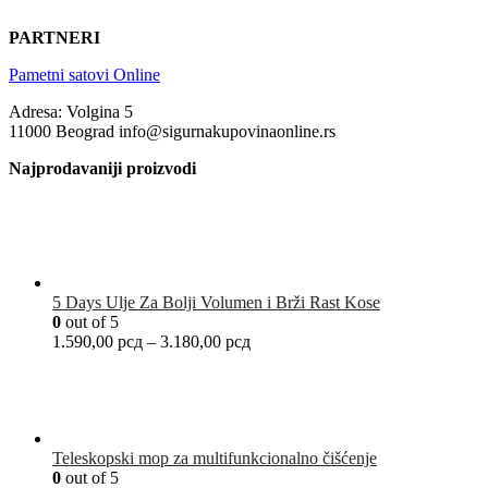
PARTNERI
Pametni satovi Online
Adresa: Volgina 5
11000 Beograd info@sigurnakupovinaonline.rs
Najprodavaniji proizvodi
5 Days Ulje Za Bolji Volumen i Brži Rast Kose
0
out of 5
1.590,00
рсд
–
3.180,00
рсд
Teleskopski mop za multifunkcionalno čišćenje
0
out of 5