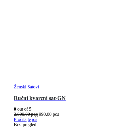
Ženski Satovi
Ručni kvarcni sat-GN
0
out of 5
2.800,00
рсд
990,00
рсд
Pročitajte još
Brzi pregled