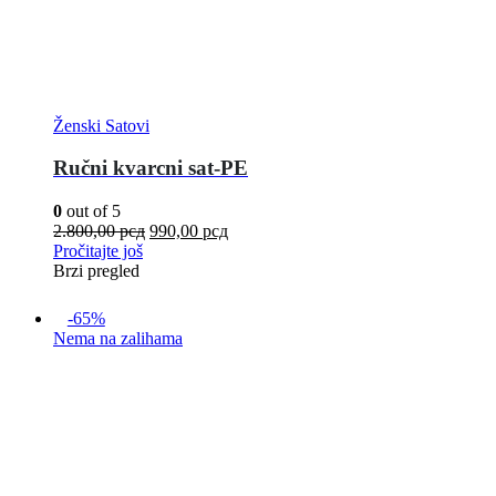
Ženski Satovi
Ručni kvarcni sat-PE
0
out of 5
2.800,00
рсд
990,00
рсд
Pročitajte još
Brzi pregled
-65%
Nema na zalihama