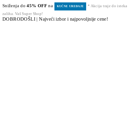
Sniženja do
45% OFF
na
* Akcija traje do isteka
KUĆNE UREĐAJE
zaliha. Vaš Super Shop!
DOBRODOŠLI | Najveći izbor i najpovoljnije cene!