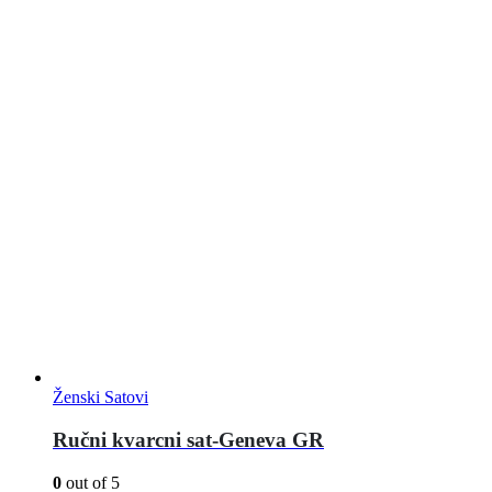
Ženski Satovi
Ručni kvarcni sat-Geneva GR
0
out of 5