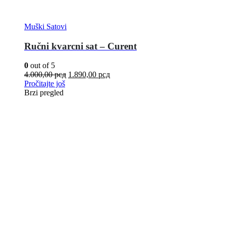
Muški Satovi
Ručni kvarcni sat – Curent
0
out of 5
4.000,00
рсд
1.890,00
рсд
Pročitajte još
Brzi pregled