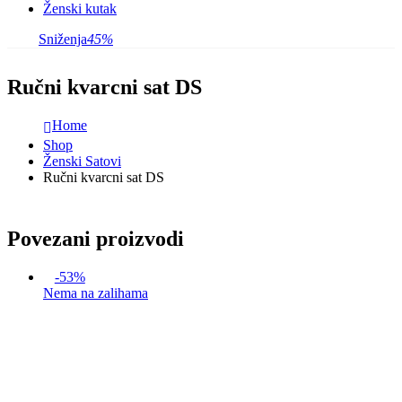
Ženski kutak
Sniženja
45%
Ručni kvarcni sat DS
Home
Shop
Ženski Satovi
Ručni kvarcni sat DS
Povezani proizvodi
-53%
Nema na zalihama