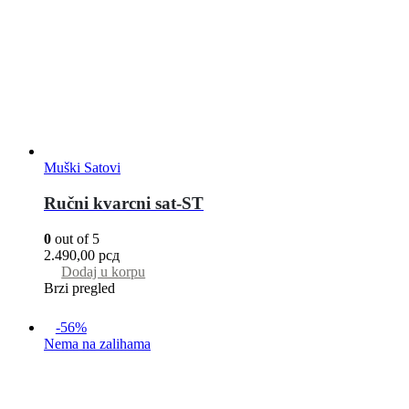
Muški Satovi
Ručni kvarcni sat-ST
0
out of 5
2.490,00
рсд
Dodaj u korpu
Brzi pregled
-56%
Nema na zalihama