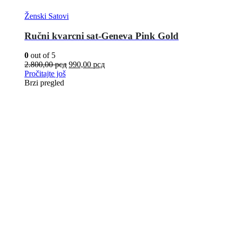
Ženski Satovi
Ručni kvarcni sat-Geneva Pink Gold
0
out of 5
2.800,00
рсд
990,00
рсд
Pročitajte još
Brzi pregled