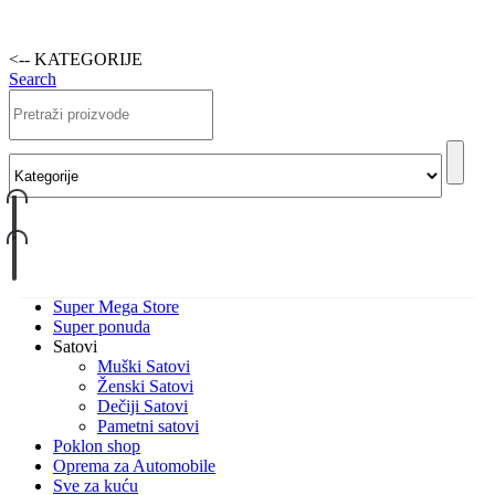
<-- KATEGORIJE
Search
Super Mega Store
Super ponuda
Satovi
Muški Satovi
Ženski Satovi
Dečiji Satovi
Pametni satovi
Poklon shop
Oprema za Automobile
Sve za kuću