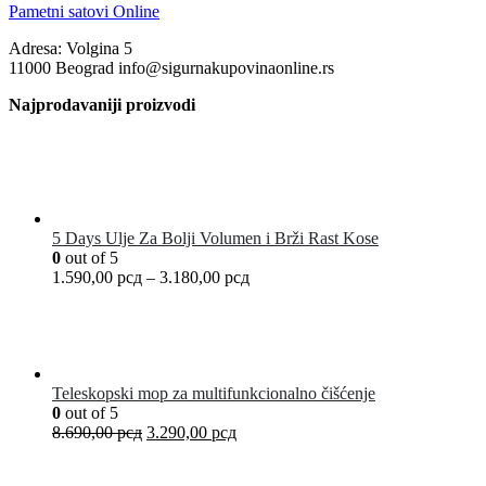
Pametni satovi Online
Adresa: Volgina 5
11000 Beograd info@sigurnakupovinaonline.rs
Najprodavaniji proizvodi
5 Days Ulje Za Bolji Volumen i Brži Rast Kose
0
out of 5
1.590,00
рсд
–
3.180,00
рсд
Teleskopski mop za multifunkcionalno čišćenje
0
out of 5
8.690,00
рсд
3.290,00
рсд