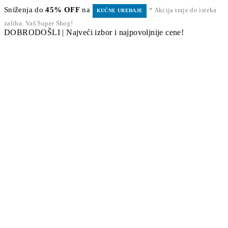
Sniženja do
45% OFF
na
* Akcija traje do isteka
KUĆNE UREĐAJE
zaliha. Vaš Super Shop!
DOBRODOŠLI | Najveći izbor i najpovoljnije cene!