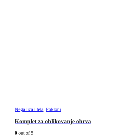
Nega lica i tela
,
Pokloni
Komplet za oblikovanje obrva
0
out of 5