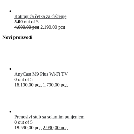
Rotirajuća četka za čišćenje
5.00
out of 5
4.600,00
рсд
2.190,00
рсд
Novi proizvodi
AnyCast M9 Plus Wi-Fi TV
0
out of 5
16.190,00
рсд
1.790,00
рсд
Prenosivi stub sa solarnim punjenjem
0
out of 5
18.590,00
рсд
2.990,00
рсд