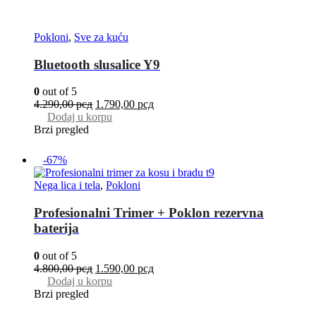
Pokloni
,
Sve za kuću
Bluetooth slusalice Y9
0
out of 5
4.290,00
рсд
1.790,00
рсд
Dodaj u korpu
Brzi pregled
-67%
Nega lica i tela
,
Pokloni
Profesionalni Trimer + Poklon rezervna
baterija
0
out of 5
4.800,00
рсд
1.590,00
рсд
Dodaj u korpu
Brzi pregled