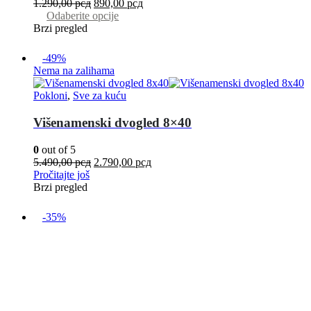
1.290,00
рсд
890,00
рсд
Odaberite opcije
Brzi pregled
-49%
Nema na zalihama
Pokloni
,
Sve za kuću
Višenamenski dvogled 8×40
0
out of 5
5.490,00
рсд
2.790,00
рсд
Pročitajte još
Brzi pregled
-35%