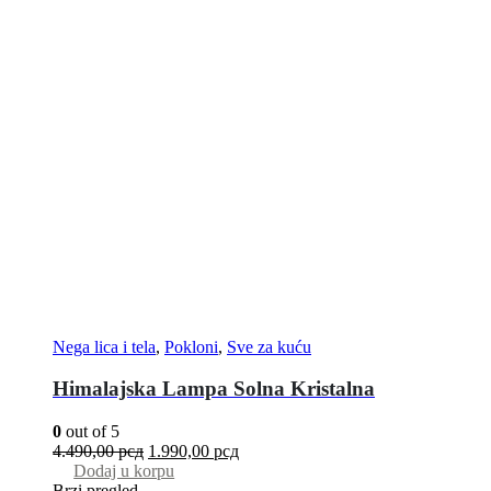
Nega lica i tela
,
Pokloni
,
Sve za kuću
Himalajska Lampa Solna Kristalna
0
out of 5
4.490,00
рсд
1.990,00
рсд
Dodaj u korpu
Brzi pregled