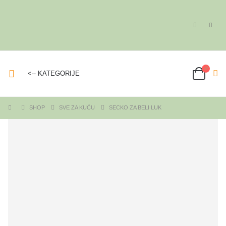
<-- KATEGORIJE
SHOP
SVE ZA KUĆU
SECKO ZA BELI LUK