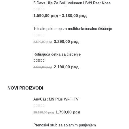
5 Days Ulje Za Bolji Volumen i Brži Rast Kose
0
out of 5
1.590,00
рсд
3.180,00
рсд
–
Teleskopski mop za multifunkcionalno čišćenje
0
out of 5
3.290,00
рсд
8.690,00
рсд
Rotirajuća četka za čišćenje
5.00
out of 5
2.190,00
рсд
4.600,00
рсд
NOVI PROIZVODI
AnyCast M9 Plus Wi-Fi TV
0
out of 5
1.790,00
рсд
16.190,00
рсд
Prenosivi stub sa solarnim punjenjem