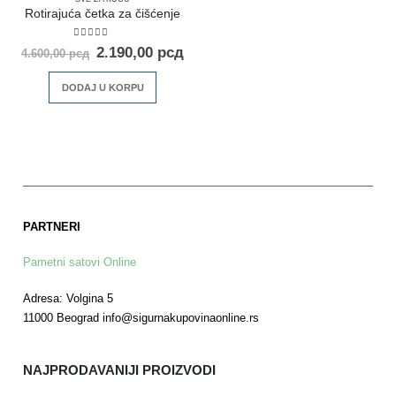
Rotirajuća četka za čišćenje
5.00
out of 5
2.190,00
рсд
4.600,00
рсд
DODAJ U KORPU
PARTNERI
Pametni satovi Online
Adresa: Volgina 5
11000 Beograd info@sigurnakupovinaonline.rs
NAJPRODAVANIJI PROIZVODI