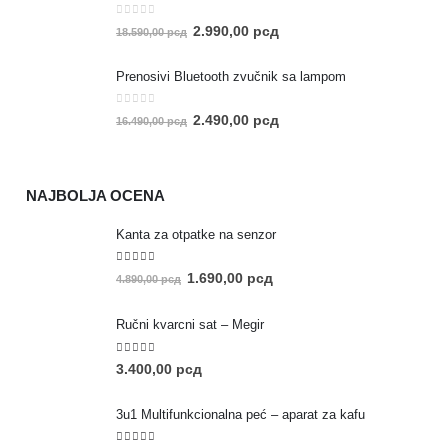
0
out of 5
2.990,00
рсд
18.590,00
рсд
Prenosivi Bluetooth zvučnik sa lampom
0
out of 5
2.490,00
рсд
16.490,00
рсд
NAJBOLJA OCENA
Kanta za otpatke na senzor
5.00
out of 5
1.690,00
рсд
4.890,00
рсд
Ručni kvarcni sat – Megir
5.00
out of 5
3.400,00
рсд
3u1 Multifunkcionalna peć – aparat za kafu