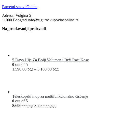
Pametni satovi Online
Adresa: Volgina 5
11000 Beograd info@sigurnakupovinaonline.rs
Najprodavaniji proizvodi
5 Days Ulje Za Bolji Volumen i Brži Rast Kose
0
out of 5
1.590,00
рсд
–
3.180,00
рсд
Teleskopski mop za multifunkcionalno čišćenje
0
out of 5
8.690,00
рсд
3.290,00
рсд