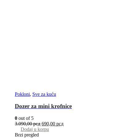
Pokloni
,
Sve za kuću
Dozer za mini krofnice
0
out of 5
3.090,00
рсд
690,00
рсд
Dodaj u korpu
Brzi pregled