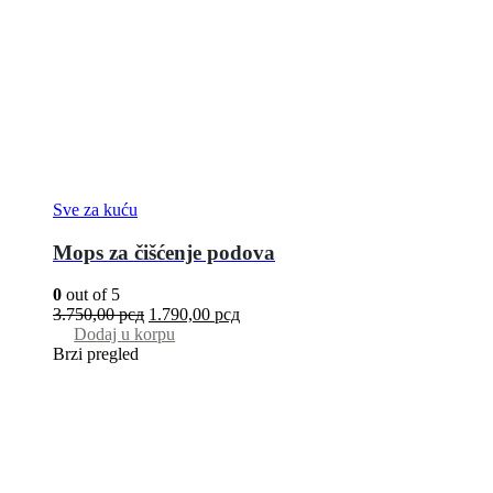
Sve za kuću
Mops za čišćenje podova
0
out of 5
3.750,00
рсд
1.790,00
рсд
Dodaj u korpu
Brzi pregled