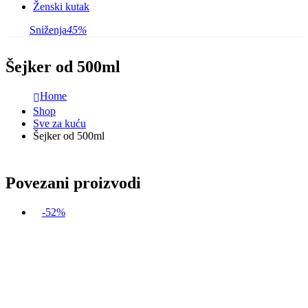
Ženski kutak
Sniženja
45%
Šejker od 500ml
Home
Shop
Sve za kuću
Šejker od 500ml
Povezani proizvodi
-52%