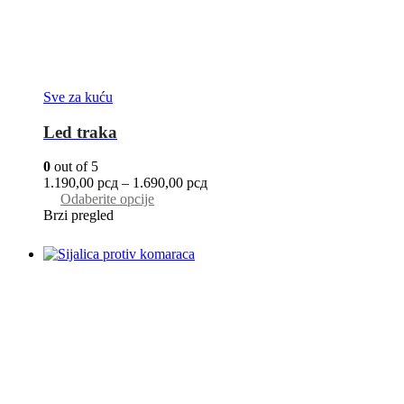
Sve za kuću
Led traka
0
out of 5
1.190,00
рсд
–
1.690,00
рсд
Odaberite opcije
Brzi pregled