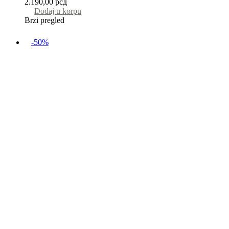
2.190,00
рсд
Dodaj u korpu
Brzi pregled
-50%