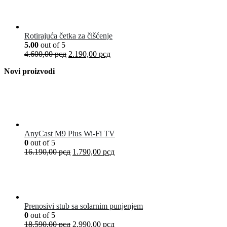
Rotirajuća četka za čišćenje
5.00
out of 5
4.600,00
рсд
2.190,00
рсд
Novi proizvodi
AnyCast M9 Plus Wi-Fi TV
0
out of 5
16.190,00
рсд
1.790,00
рсд
Prenosivi stub sa solarnim punjenjem
0
out of 5
18.590,00
рсд
2.990,00
рсд