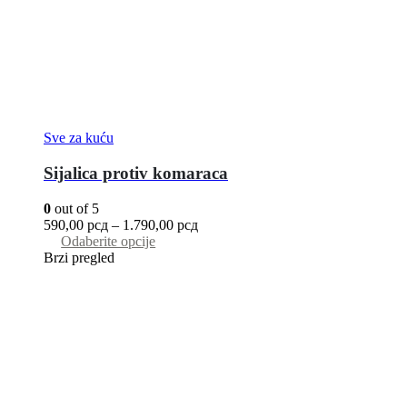
Sve za kuću
Sijalica protiv komaraca
0
out of 5
590,00
рсд
–
1.790,00
рсд
Odaberite opcije
Brzi pregled