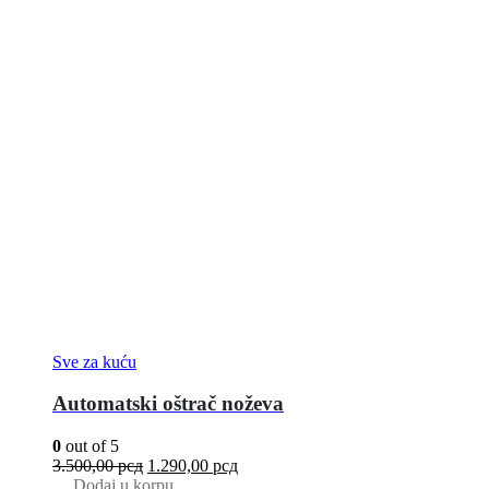
Sve za kuću
Automatski oštrač noževa
0
out of 5
3.500,00
рсд
1.290,00
рсд
Dodaj u korpu