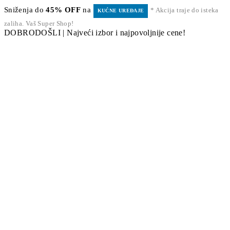
Sniženja do
45% OFF
na
* Akcija traje do isteka
KUĆNE UREĐAJE
zaliha. Vaš Super Shop!
DOBRODOŠLI | Najveći izbor i najpovoljnije cene!