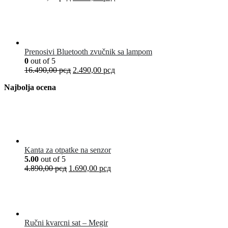
Prenosivi Bluetooth zvučnik sa lampom
0
out of 5
16.490,00
рсд
2.490,00
рсд
Najbolja ocena
Kanta za otpatke na senzor
5.00
out of 5
4.890,00
рсд
1.690,00
рсд
Ručni kvarcni sat – Megir