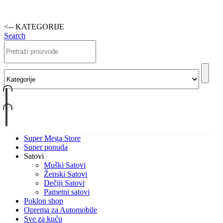
<-- KATEGORIJE
Search
Super Mega Store
Super ponuda
Satovi
Muški Satovi
Ženski Satovi
Dečiji Satovi
Pametni satovi
Poklon shop
Oprema za Automobile
Sve za kuću