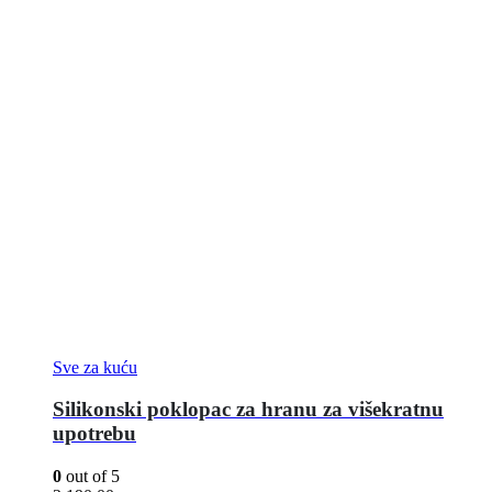
Sve za kuću
Silikonski poklopac za hranu za višekratnu
upotrebu
0
out of 5