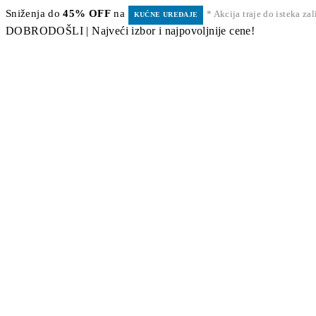
Sniženja do
45% OFF
na
* Akcija traje do isteka za
KUĆNE UREĐAJE
DOBRODOŠLI | Najveći izbor i najpovoljnije cene!