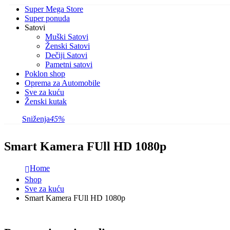
Super Mega Store
Super ponuda
Satovi
Muški Satovi
Ženski Satovi
Dečiji Satovi
Pametni satovi
Poklon shop
Oprema za Automobile
Sve za kuću
Ženski kutak
Sniženja
45%
Smart Kamera FUll HD 1080p
Home
Shop
Sve za kuću
Smart Kamera FUll HD 1080p