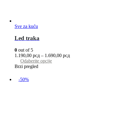
Sve za kuću
Led traka
0
out of 5
1.190,00
рсд
–
1.690,00
рсд
Odaberite opcije
Brzi pregled
-50%