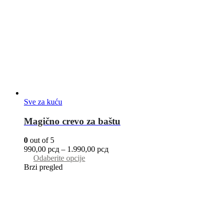
Sve za kuću
Magično crevo za baštu
0
out of 5
990,00
рсд
–
1.990,00
рсд
Odaberite opcije
Brzi pregled