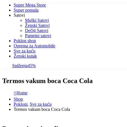
Super Mega Store
Super ponuda
Satovi
Muški Satovi
Ženski Satovi
Dečiji Satovi
Pametni satovi
Poklon shop
Oprema za Automobile
Sve za kuću
Ženski kutak
Sniženja
45%
Termos vakum boca Coca Cola
Home
Shop
Pokloni
,
Sve za kuću
Termos vakum boca Coca Cola