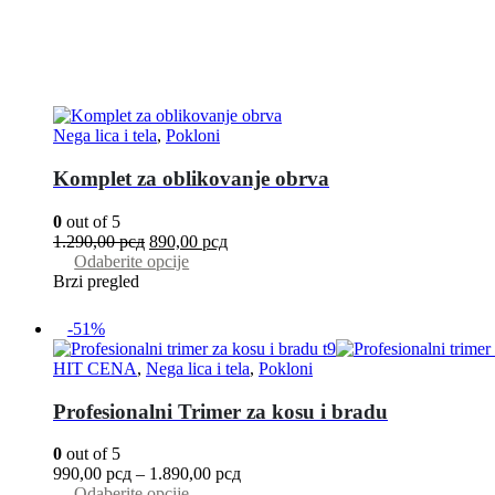
Nega lica i tela
,
Pokloni
Komplet za oblikovanje obrva
0
out of 5
1.290,00
рсд
890,00
рсд
Odaberite opcije
Brzi pregled
-51%
HIT CENA
,
Nega lica i tela
,
Pokloni
Profesionalni Trimer za kosu i bradu
0
out of 5
990,00
рсд
–
1.890,00
рсд
Odaberite opcije