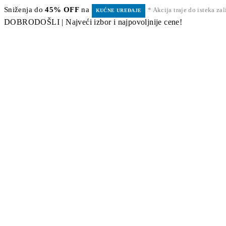
Sniženja do
45% OFF
na
* Akcija traje do isteka za
KUĆNE UREĐAJE
DOBRODOŠLI | Najveći izbor i najpovoljnije cene!