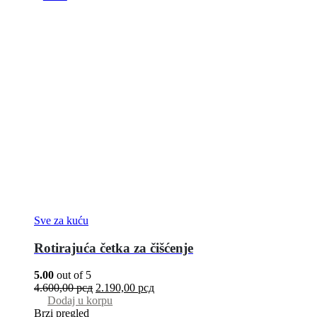
Sve za kuću
Rotirajuća četka za čišćenje
5.00
out of 5
4.600,00
рсд
2.190,00
рсд
Dodaj u korpu
Brzi pregled