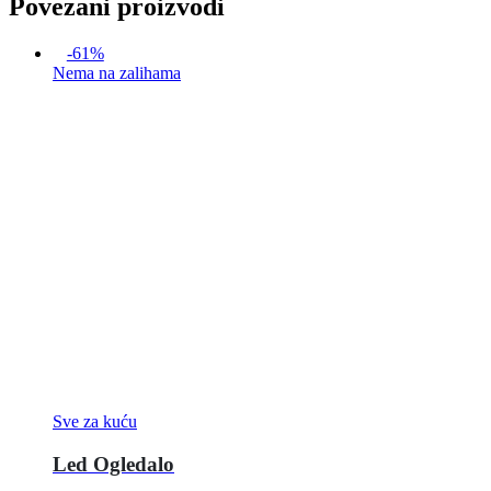
Povezani proizvodi
-61%
Nema na zalihama
Sve za kuću
Led Ogledalo