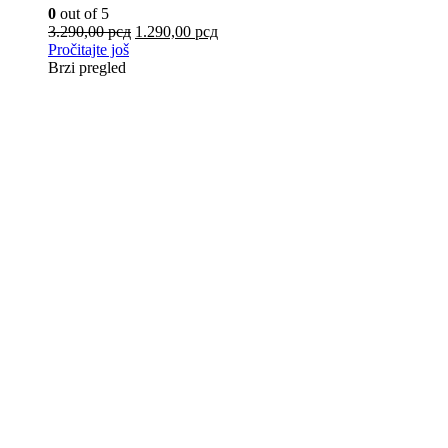
0
out of 5
3.290,00
рсд
1.290,00
рсд
Pročitajte još
Brzi pregled