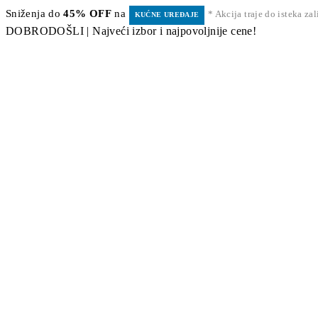
Sniženja do
45% OFF
na
* Akcija traje do isteka za
KUĆNE UREĐAJE
DOBRODOŠLI | Najveći izbor i najpovoljnije cene!