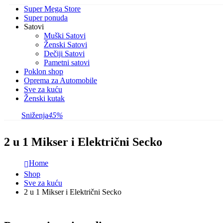
Super Mega Store
Super ponuda
Satovi
Muški Satovi
Ženski Satovi
Dečiji Satovi
Pametni satovi
Poklon shop
Oprema za Automobile
Sve za kuću
Ženski kutak
Sniženja
45%
2 u 1 Mikser i Električni Secko
Home
Shop
Sve za kuću
2 u 1 Mikser i Električni Secko