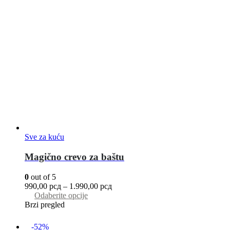
Sve za kuću
Magično crevo za baštu
0
out of 5
990,00
рсд
–
1.990,00
рсд
Odaberite opcije
Brzi pregled
-52%