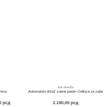
SVE ZA KUĆU
ževa
Automatski držač zubne paste i četkica za zube
0
out of 5
00
рсд
2.190,00
рсд