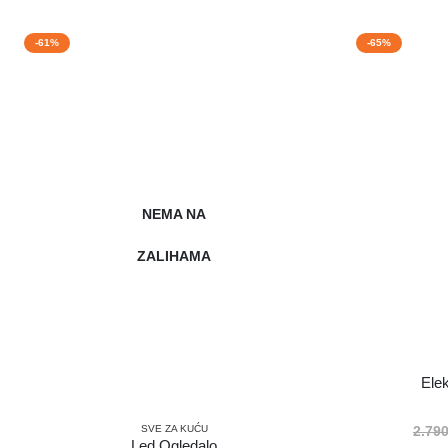
-61%
-65%
NEMA NA
ZALIHAMA
Ele
SVE ZA KUĆU
2.79
Led Ogledalo