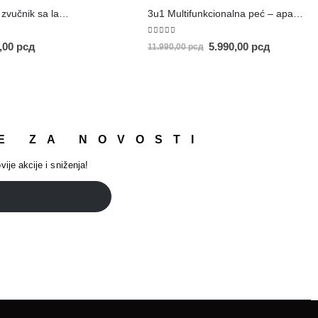
Prenosivi Bluetooth zvučnik sa lampom
3u1 Multifunkcionalna peć – aparat za kafu
5.00
out of 5
0,00
рсд
5.990,00
рсд
11.990,00
рсд
E ZA NOVOSTI
vije akcije i sniženja!