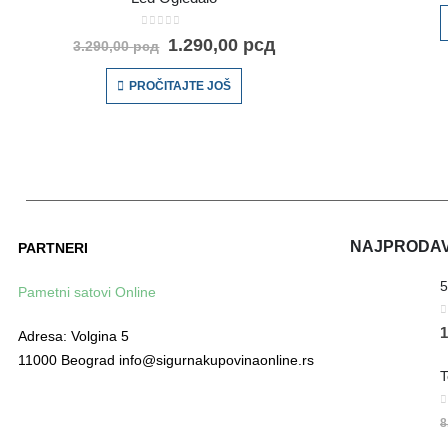
0
out of 5
1.290,00
рсд
3.290,00
рсд
PROČITAJTE JOŠ
NAJPRODAVA
PARTNERI
Pametni satovi Online
0
1
Adresa: Volgina 5
11000 Beograd info@sigurnakupovinaonline.rs
0
8