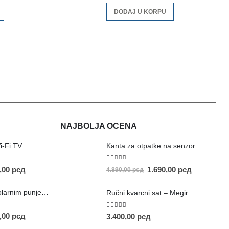
DODAJ U KORPU
NAJBOLJA OCENA
i-Fi TV
Kanta za otpatke na senzor
5.00
out of 5
0,00
рсд
1.690,00
рсд
4.890,00
рсд
Prenosivi stub sa solarnim punjenjem
Ručni kvarcni sat – Megir
5.00
out of 5
0,00
рсд
3.400,00
рсд