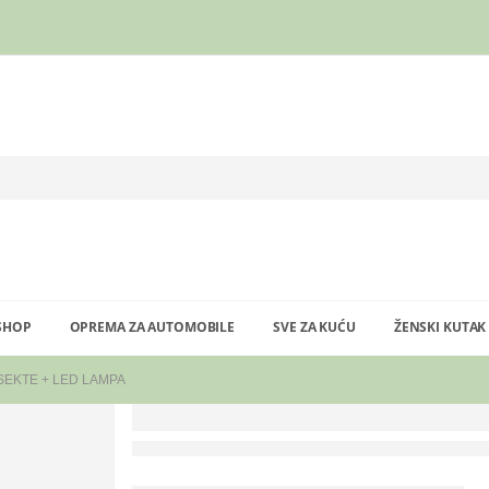
SHOP
OPREMA ZA AUTOMOBILE
SVE ZA KUĆU
ŽENSKI KUTAK
SEKTE + LED LAMPA