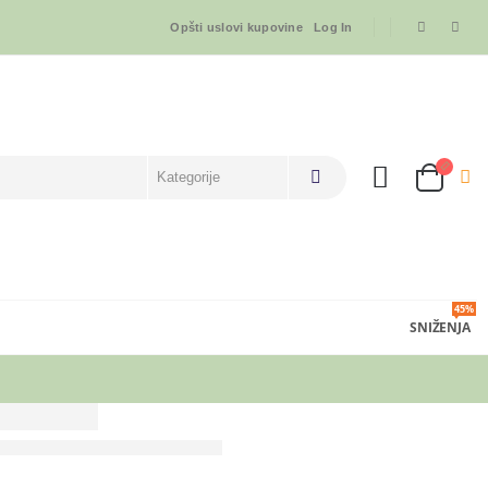
Opšti uslovi kupovine
Log In
45%
SNIŽENJA