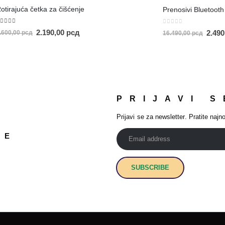
otirajuća četka za čišćenje
.00
out of 5
0
out of 5
2.190,00
рсд
2.49
.600,00
рсд
16.490,00
рсд
PRIJAVI S
Prijavi se za newsletter. Pratite najno
JE