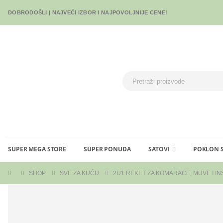
DOBRODOŠLI | NAJVEĆI IZBOR I NAJPOVOLJNIJE CENE!
SUPER MEGA STORE
SUPER PONUDA
SATOVI
POKLON 
SHOP
SVE ZA KUĆU
2U1 REKET ZA KOMARACE, MUVE I IN