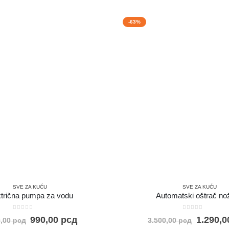
-63%
SVE ZA KUĆU
SVE ZA KUĆU
ktrična pumpa za vodu
Automatski oštrač no
0
out of 5
0
out of 5
990,00
рсд
1.290,
0,00
рсд
3.500,00
рсд