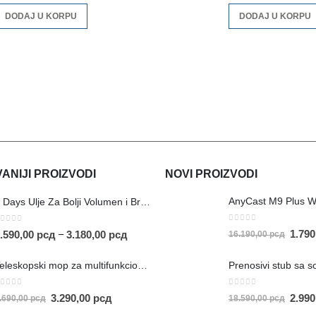
DODAJ U KORPU
DODAJ U KORPU
NIJI PROIZVODI
NOVI PROIZVODI
AnyCast M9 Plus W
5 Days Ulje Za Bolji Volumen i Brži Rast Kose
0
out of 5
out of 5
1.79
–
.590,00
рсд
3.180,00
рсд
16.190,00
рсд
Teleskopski mop za multifunkcionalno čišćenje
out of 5
0
out of 5
3.290,00
рсд
2.99
.690,00
рсд
18.590,00
рсд