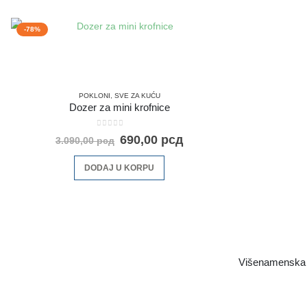
-78%
POKLONI
,
SVE ZA KUĆU
Dozer za mini krofnice
0
out of 5
690,00
рсд
3.090,00
рсд
DODAJ U KORPU