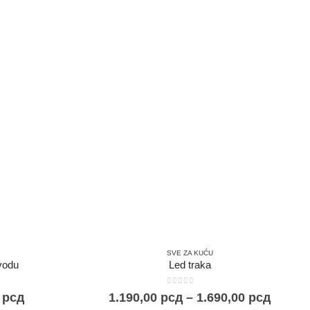
SVE ZA KUĆU
vodu
Led traka
0
out of 5
0
рсд
1.190,00
рсд
–
1.690,00
рсд