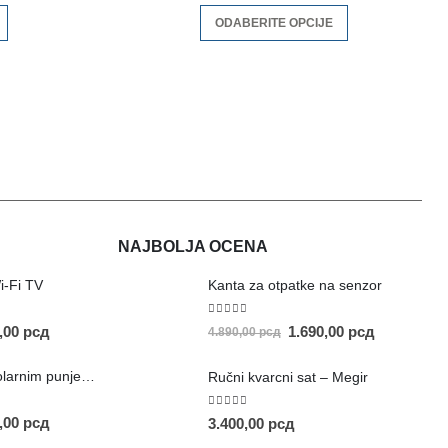
ODABERITE OPCIJE
NAJBOLJA OCENA
i-Fi TV
Kanta za otpatke na senzor
5.00
out of 5
0,00
рсд
1.690,00
рсд
4.890,00
рсд
Prenosivi stub sa solarnim punjenjem
Ručni kvarcni sat – Megir
5.00
out of 5
0,00
рсд
3.400,00
рсд