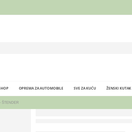
SHOP
OPREMA ZA AUTOMOBILE
SVE ZA KUĆU
ŽENSKI KUTAK
 – ŠTENDER