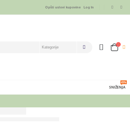
Opšti uslovi kupovine
Log In
45%
SNIŽENJA