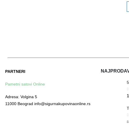
NAJPRODAVA
PARTNERI
Pametni satovi Online
0
1
Adresa: Volgina 5
11000 Beograd info@sigurnakupovinaonline.rs
0
8