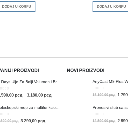
DODAJ U KORPU
DODAJ U KORPU
NIJI PROIZVODI
NOVI PROIZVODI
AnyCast M9 Plus W
5 Days Ulje Za Bolji Volumen i Brži Rast Kose
0
out of 5
out of 5
1.79
–
.590,00
рсд
3.180,00
рсд
16.190,00
рсд
Teleskopski mop za multifunkcionalno čišćenje
out of 5
0
out of 5
3.290,00
рсд
2.99
.690,00
рсд
18.590,00
рсд