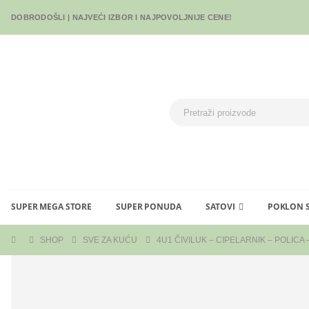
DOBRODOŠLI | NAJVEĆI IZBOR I NAJPOVOLJNIJE CENE!
SUPER MEGA STORE
SUPER PONUDA
SATOVI
POKLON 
SHOP
SVE ZA KUĆU
4U1 ČIVILUK – CIPELARNIK – POLICA