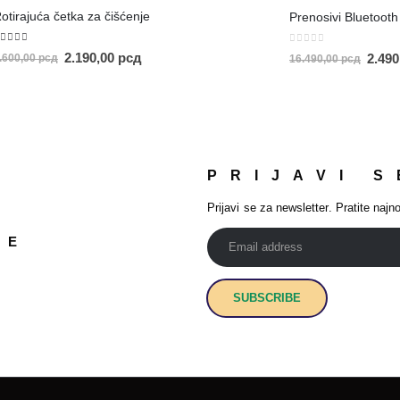
otirajuća četka za čišćenje
.00
out of 5
0
out of 5
2.190,00
рсд
2.49
.600,00
рсд
16.490,00
рсд
PRIJAVI S
Prijavi se za newsletter. Pratite najno
JE