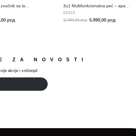
Prenosivi Bluetooth zvučnik sa lampom
3u1 Multifunkcionalna peć – aparat za kafu
5.00
out of 5
0,00
рсд
5.990,00
рсд
11.990,00
рсд
E ZA NOVOSTI
vije akcije i sniženja!