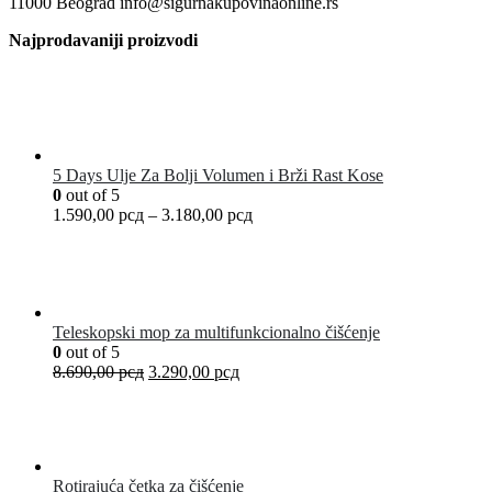
11000 Beograd info@sigurnakupovinaonline.rs
Najprodavaniji proizvodi
5 Days Ulje Za Bolji Volumen i Brži Rast Kose
0
out of 5
1.590,00
рсд
–
3.180,00
рсд
Teleskopski mop za multifunkcionalno čišćenje
0
out of 5
8.690,00
рсд
3.290,00
рсд
Rotirajuća četka za čišćenje