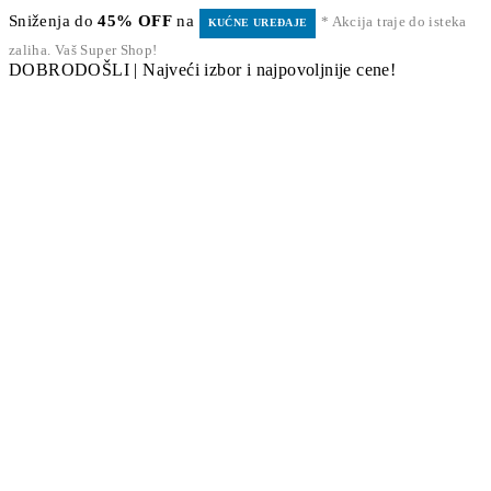
Sniženja do
45% OFF
na
* Akcija traje do isteka
KUĆNE UREĐAJE
zaliha. Vaš Super Shop!
DOBRODOŠLI | Najveći izbor i najpovoljnije cene!