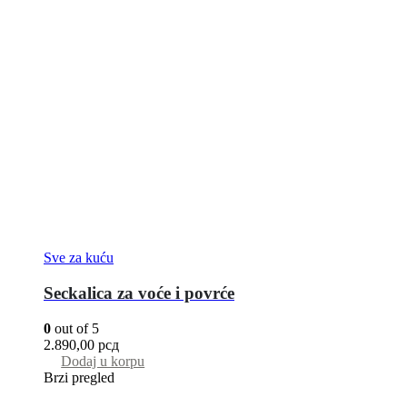
Sve za kuću
Seckalica za voće i povrće
0
out of 5
2.890,00
рсд
Dodaj u korpu
Brzi pregled