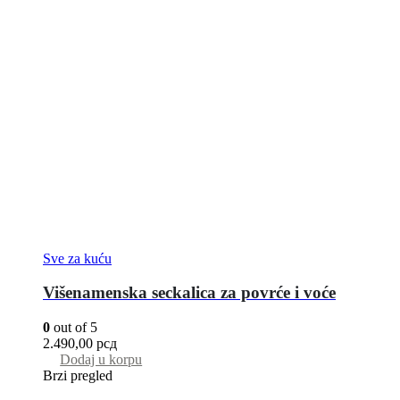
Sve za kuću
Višenamenska seckalica za povrće i voće
0
out of 5
2.490,00
рсд
Dodaj u korpu
Brzi pregled