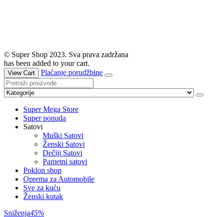
© Super Shop 2023. Sva prava zadržana
has been added to your cart.
Plaćanje porudžbine
View Cart
Super Mega Store
Super ponuda
Satovi
Muški Satovi
Ženski Satovi
Dečiji Satovi
Pametni satovi
Poklon shop
Oprema za Automobile
Sve za kuću
Ženski kutak
Sniženja
45%