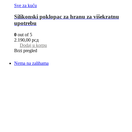
Sve za kuću
Silikonski poklopac za hranu za višekratnu
upotrebu
0
out of 5
2.190,00
рсд
Dodaj u korpu
Brzi pregled
Nema na zalihama