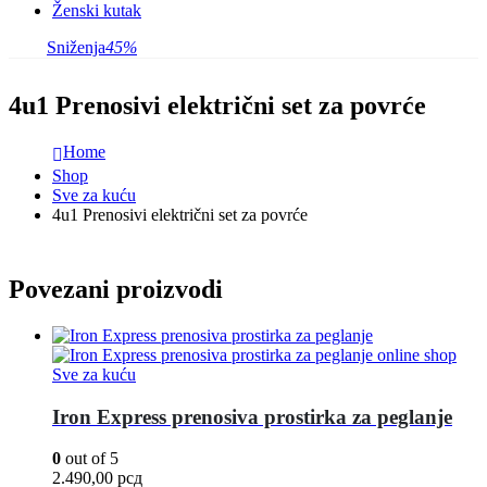
Ženski kutak
Sniženja
45%
4u1 Prenosivi električni set za povrće
Home
Shop
Sve za kuću
4u1 Prenosivi električni set za povrće
Povezani proizvodi
Sve za kuću
Iron Express prenosiva prostirka za peglanje
0
out of 5
2.490,00
рсд