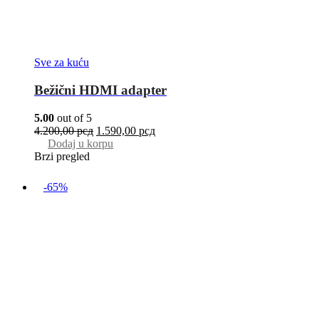
Sve za kuću
Bežični HDMI adapter
5.00
out of 5
4.200,00
рсд
1.590,00
рсд
Dodaj u korpu
Brzi pregled
-65%