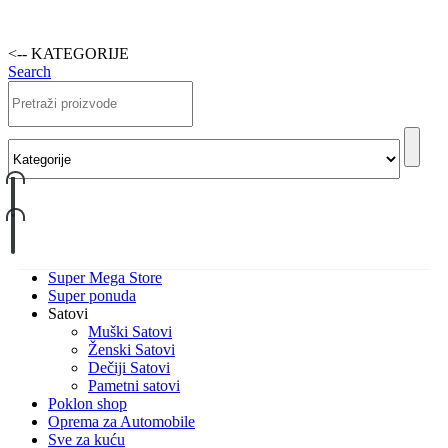
<-- KATEGORIJE
Search
Super Mega Store
Super ponuda
Satovi
Muški Satovi
Ženski Satovi
Dečiji Satovi
Pametni satovi
Poklon shop
Oprema za Automobile
Sve za kuću