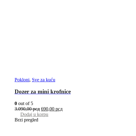
Pokloni
,
Sve za kuću
Dozer za mini krofnice
0
out of 5
3.090,00
рсд
690,00
рсд
Dodaj u korpu
Brzi pregled