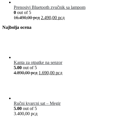
Prenosivi Bluetooth zvučnik sa lampom
0
out of 5
16.490,00
рсд
2.490,00
рсд
Najbolja ocena
Kanta za otpatke na senzor
5.00
out of 5
4.890,00
рсд
1.690,00
рсд
Ručni kvarcni sat – Megir
5.00
out of 5
3.400,00
рсд