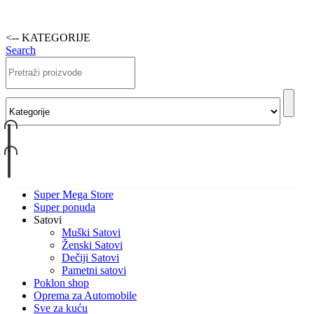
<-- KATEGORIJE
Search
Super Mega Store
Super ponuda
Satovi
Muški Satovi
Ženski Satovi
Dečiji Satovi
Pametni satovi
Poklon shop
Oprema za Automobile
Sve za kuću