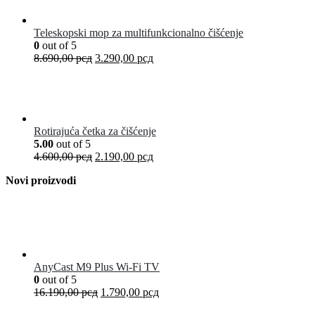
Teleskopski mop za multifunkcionalno čišćenje
0
out of 5
8.690,00
рсд
3.290,00
рсд
Rotirajuća četka za čišćenje
5.00
out of 5
4.600,00
рсд
2.190,00
рсд
Novi proizvodi
AnyCast M9 Plus Wi-Fi TV
0
out of 5
16.190,00
рсд
1.790,00
рсд