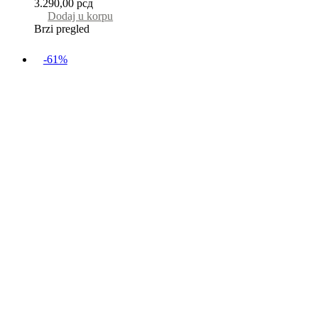
3.290,00
рсд
Dodaj u korpu
Brzi pregled
-61%