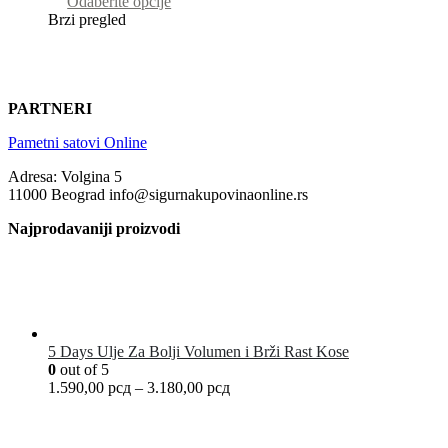
Odaberite opcije
Brzi pregled
PARTNERI
Pametni satovi Online
Adresa: Volgina 5
11000 Beograd info@sigurnakupovinaonline.rs
Najprodavaniji proizvodi
5 Days Ulje Za Bolji Volumen i Brži Rast Kose
0
out of 5
1.590,00
рсд
–
3.180,00
рсд