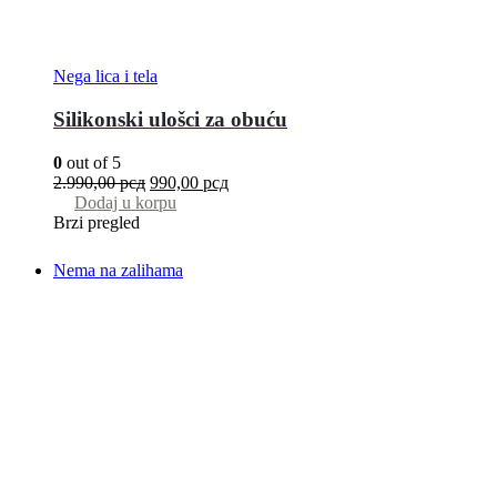
Nega lica i tela
Silikonski ulošci za obuću
0
out of 5
2.990,00
рсд
990,00
рсд
Dodaj u korpu
Brzi pregled
Nema na zalihama