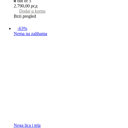
0
out of 5
2.790,00
рсд
Dodaj u korpu
Brzi pregled
-63%
Nema na zalihama
Nega lica i tela