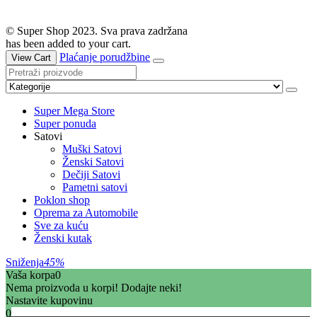
© Super Shop 2023. Sva prava zadržana
has been added to your cart.
Plaćanje porudžbine
View Cart
Super Mega Store
Super ponuda
Satovi
Muški Satovi
Ženski Satovi
Dečiji Satovi
Pametni satovi
Poklon shop
Oprema za Automobile
Sve za kuću
Ženski kutak
Sniženja
45%
Vaša korpa
0
Nema proizvoda u korpi! Dodajte neki!
Nastavite kupovinu
0