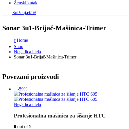
Ženski kutak
Sniženja
45%
Sonar 3u1-Brijač-Mašinica-Trimer
Home
Shop
Nega lica i tela
Sonar 3u1-Brijač-Mašinica-Trimer
Povezani proizvodi
-59%
Nega lica i tela
Profesionalna mašinica za šišanje HTC
0
out of 5