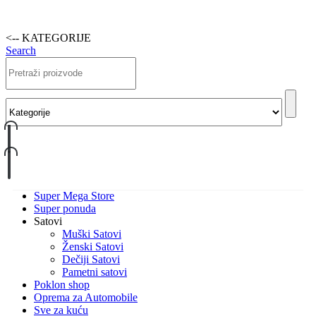
<-- KATEGORIJE
Search
Super Mega Store
Super ponuda
Satovi
Muški Satovi
Ženski Satovi
Dečiji Satovi
Pametni satovi
Poklon shop
Oprema za Automobile
Sve za kuću