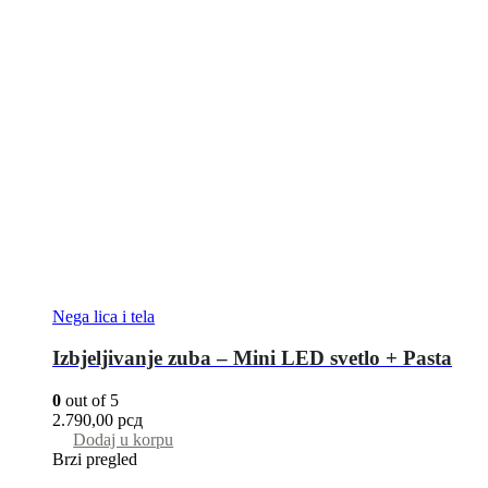
Nega lica i tela
Izbjeljivanje zuba – Mini LED svetlo + Pasta
0
out of 5
2.790,00
рсд
Dodaj u korpu
Brzi pregled