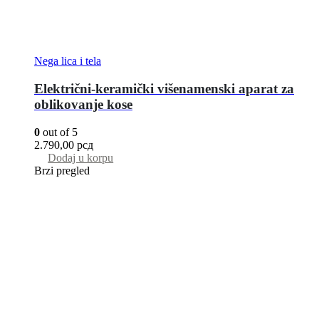
Nega lica i tela
Električni-keramički višenamenski aparat za
oblikovanje kose
0
out of 5
2.790,00
рсд
Dodaj u korpu
Brzi pregled