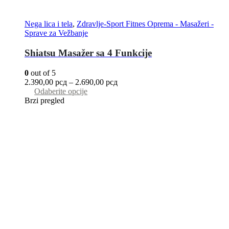
Nega lica i tela
,
Zdravlje-Sport Fitnes Oprema - Masažeri -
Sprave za Vežbanje
Shiatsu Masažer sa 4 Funkcije
0
out of 5
2.390,00
рсд
–
2.690,00
рсд
Odaberite opcije
Brzi pregled