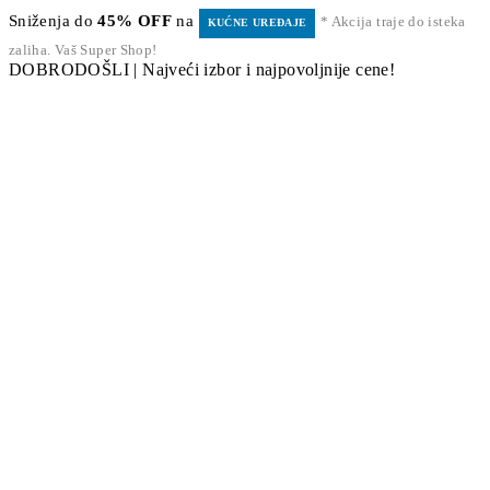
Sniženja do
45% OFF
na
* Akcija traje do isteka
KUĆNE UREĐAJE
zaliha. Vaš Super Shop!
DOBRODOŠLI | Najveći izbor i najpovoljnije cene!