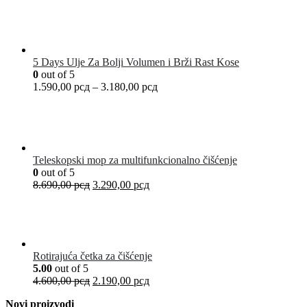
5 Days Ulje Za Bolji Volumen i Brži Rast Kose
0
out of 5
1.590,00
рсд
–
3.180,00
рсд
Teleskopski mop za multifunkcionalno čišćenje
0
out of 5
8.690,00
рсд
3.290,00
рсд
Rotirajuća četka za čišćenje
5.00
out of 5
4.600,00
рсд
2.190,00
рсд
Novi proizvodi