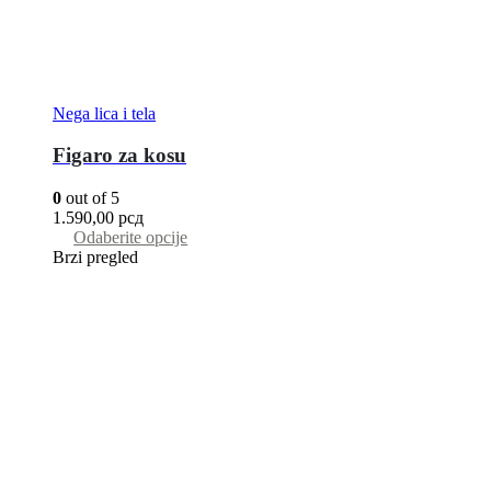
Nega lica i tela
Figaro za kosu
0
out of 5
1.590,00
рсд
Odaberite opcije
Brzi pregled