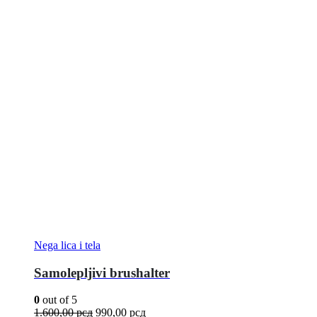
Nega lica i tela
Samolepljivi brushalter
0
out of 5
1.600,00
рсд
990,00
рсд