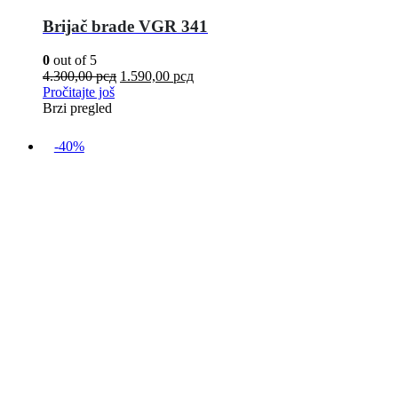
Brijač brade VGR 341
0
out of 5
4.300,00
рсд
1.590,00
рсд
Pročitajte još
Brzi pregled
-40%