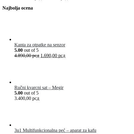
Najbolja ocena
Kanta za otpatke na senzor
5.00
out of 5
4.890,00
рсд
1.690,00
рсд
Ručni kvarcni sat – Megir
5.00
out of 5
3.400,00
рсд
3u1 Multifunkcionalna peć – aparat za kafu