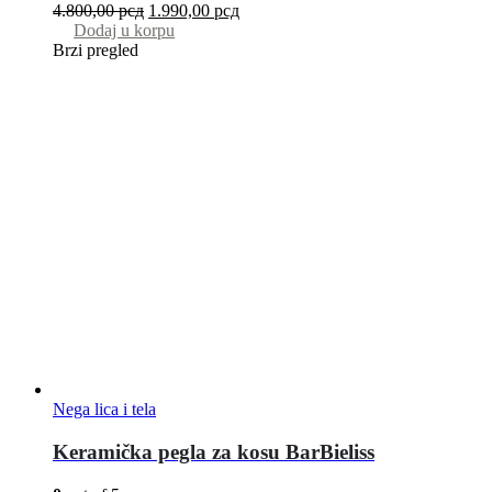
4.800,00
рсд
1.990,00
рсд
Dodaj u korpu
Brzi pregled
Nega lica i tela
Keramička pegla za kosu BarBieliss