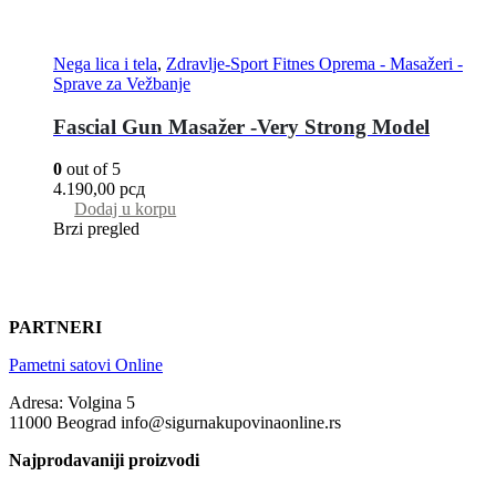
Nega lica i tela
,
Zdravlje-Sport Fitnes Oprema - Masažeri -
Sprave za Vežbanje
Fascial Gun Masažer -Very Strong Model
0
out of 5
4.190,00
рсд
Dodaj u korpu
Brzi pregled
PARTNERI
Pametni satovi Online
Adresa: Volgina 5
11000 Beograd info@sigurnakupovinaonline.rs
Najprodavaniji proizvodi