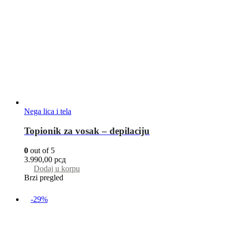
Nega lica i tela
Topionik za vosak – depilaciju
0
out of 5
3.990,00
рсд
Dodaj u korpu
Brzi pregled
-29%