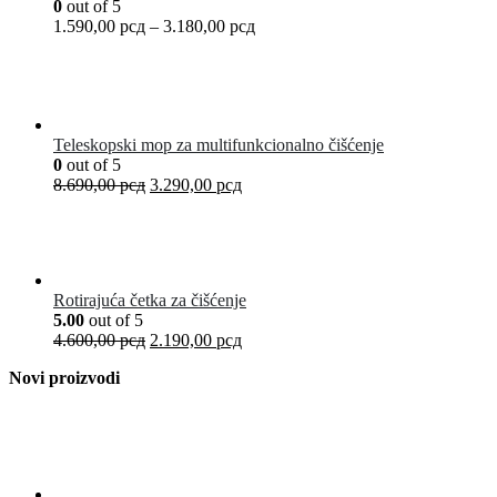
0
out of 5
1.590,00
рсд
–
3.180,00
рсд
Teleskopski mop za multifunkcionalno čišćenje
0
out of 5
8.690,00
рсд
3.290,00
рсд
Rotirajuća četka za čišćenje
5.00
out of 5
4.600,00
рсд
2.190,00
рсд
Novi proizvodi