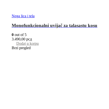
Nega lica i tela
Monofunkcionalni uvijač za talasastu kosu
0
out of 5
3.490,00
рсд
Dodaj u korpu
Brzi pregled