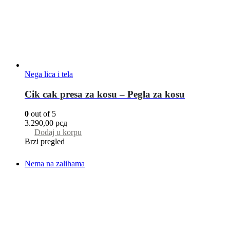
Nega lica i tela
Cik cak presa za kosu – Pegla za kosu
0
out of 5
3.290,00
рсд
Dodaj u korpu
Brzi pregled
Nema na zalihama