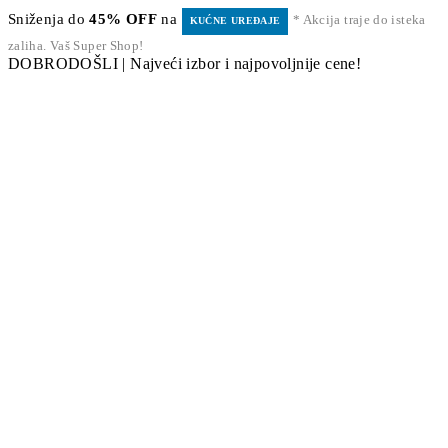
Sniženja do
45% OFF
na
* Akcija traje do isteka
KUĆNE UREĐAJE
zaliha. Vaš Super Shop!
DOBRODOŠLI | Najveći izbor i najpovoljnije cene!