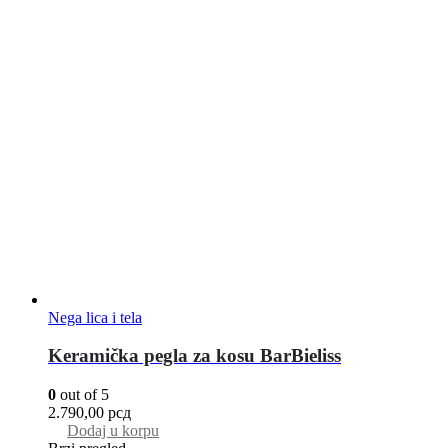
Nega lica i tela
Keramička pegla za kosu BarBieliss
0
out of 5
2.790,00
рсд
Dodaj u korpu