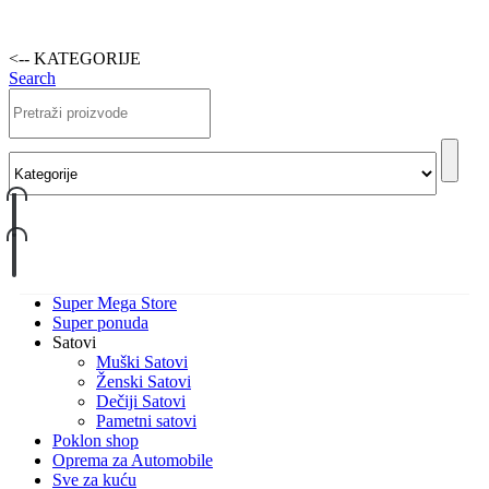
<-- KATEGORIJE
Search
Super Mega Store
Super ponuda
Satovi
Muški Satovi
Ženski Satovi
Dečiji Satovi
Pametni satovi
Poklon shop
Oprema za Automobile
Sve za kuću