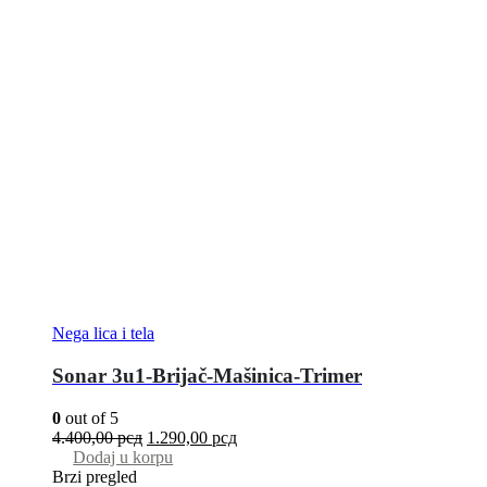
Nega lica i tela
Sonar 3u1-Brijač-Mašinica-Trimer
0
out of 5
4.400,00
рсд
1.290,00
рсд
Dodaj u korpu
Brzi pregled