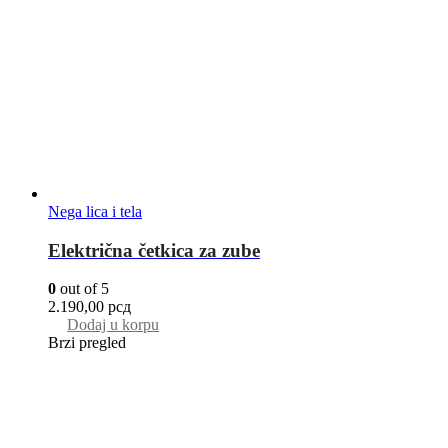
Nega lica i tela
Električna četkica za zube
0
out of 5
2.190,00
рсд
Dodaj u korpu
Brzi pregled