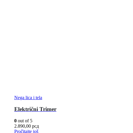
Nega lica i tela
Električni Trimer
0
out of 5
2.890,00
рсд
Pročitajte još