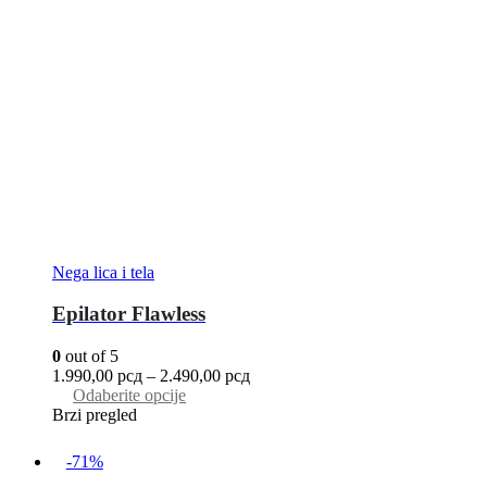
Nega lica i tela
Epilator Flawless
0
out of 5
1.990,00
рсд
–
2.490,00
рсд
Odaberite opcije
Brzi pregled
-71%