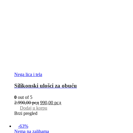
Nega lica i tela
Silikonski ulošci za obuću
0
out of 5
2.990,00
рсд
990,00
рсд
Dodaj u korpu
Brzi pregled
-63%
Nema na zalihama