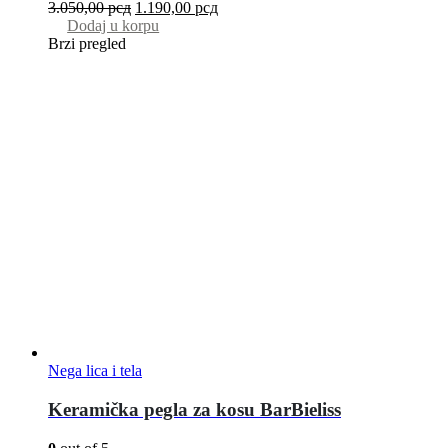
3.050,00
рсд
1.190,00
рсд
Dodaj u korpu
Brzi pregled
Nega lica i tela
Keramička pegla za kosu BarBieliss