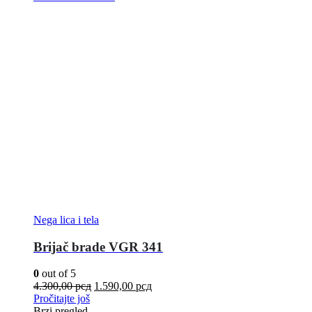
Nega lica i tela
Brijač brade VGR 341
0
out of 5
4.300,00
рсд
1.590,00
рсд
Pročitajte još
Brzi pregled