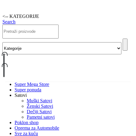
<-- KATEGORIJE
Search
Super Mega Store
Super ponuda
Satovi
Muški Satovi
Ženski Satovi
Dečiji Satovi
Pametni satovi
Poklon shop
Oprema za Automobile
Sve za kuću