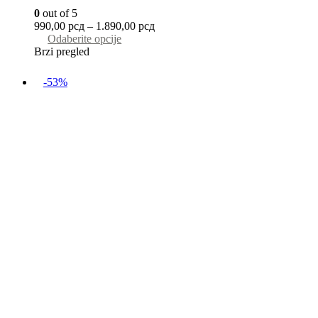
0
out of 5
990,00
рсд
–
1.890,00
рсд
Odaberite opcije
Brzi pregled
-53%