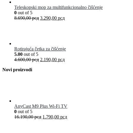
Teleskopski mop za multifunkcionalno čišćenje
0
out of 5
8.690,00
рсд
3.290,00
рсд
Rotirajuća četka za čišćenje
5.00
out of 5
4.600,00
рсд
2.190,00
рсд
Novi proizvodi
AnyCast M9 Plus Wi-Fi TV
0
out of 5
16.190,00
рсд
1.790,00
рсд