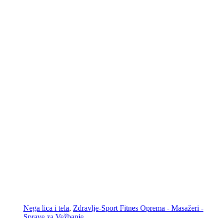
Nega lica i tela
,
Zdravlje-Sport Fitnes Oprema - Masažeri -
Sprave za Vežbanje