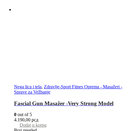
Nega lica i tela
,
Zdravlje-Sport Fitnes Oprema - Masažeri -
Sprave za Vežbanje
Fascial Gun Masažer -Very Strong Model
0
out of 5
4.190,00
рсд
Dodaj u korpu
Brzi pregled