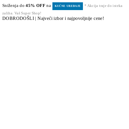
Sniženja do
45% OFF
na
* Akcija traje do isteka
KUĆNE UREĐAJE
zaliha. Vaš Super Shop!
DOBRODOŠLI | Najveći izbor i najpovoljnije cene!