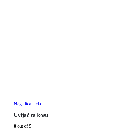
Nega lica i tela
Uvijač za kosu
0
out of 5