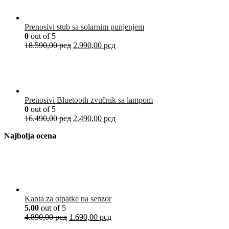
Prenosivi stub sa solarnim punjenjem
0
out of 5
18.590,00
рсд
2.990,00
рсд
Prenosivi Bluetooth zvučnik sa lampom
0
out of 5
16.490,00
рсд
2.490,00
рсд
Najbolja ocena
Kanta za otpatke na senzor
5.00
out of 5
4.890,00
рсд
1.690,00
рсд