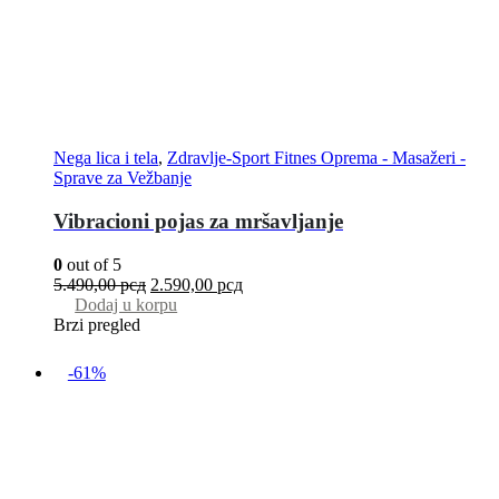
Nega lica i tela
,
Zdravlje-Sport Fitnes Oprema - Masažeri -
Sprave za Vežbanje
Vibracioni pojas za mršavljanje
0
out of 5
5.490,00
рсд
2.590,00
рсд
Dodaj u korpu
Brzi pregled
-61%