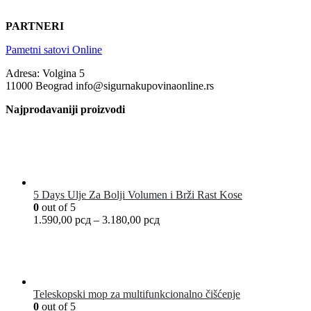
PARTNERI
Pametni satovi Online
Adresa: Volgina 5
11000 Beograd info@sigurnakupovinaonline.rs
Najprodavaniji proizvodi
5 Days Ulje Za Bolji Volumen i Brži Rast Kose
0
out of 5
1.590,00
рсд
–
3.180,00
рсд
Teleskopski mop za multifunkcionalno čišćenje
0
out of 5