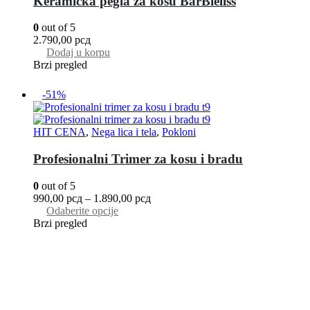
Keramička pegla za kosu BarBieliss
0
out of 5
2.790,00
рсд
Dodaj u korpu
Brzi pregled
-51%
HIT CENA
,
Nega lica i tela
,
Pokloni
Profesionalni Trimer za kosu i bradu
0
out of 5
990,00
рсд
–
1.890,00
рсд
Odaberite opcije
Brzi pregled