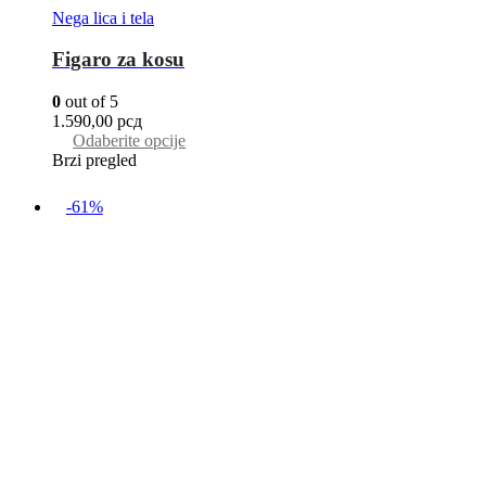
Nega lica i tela
Figaro za kosu
0
out of 5
1.590,00
рсд
Odaberite opcije
Brzi pregled
-61%