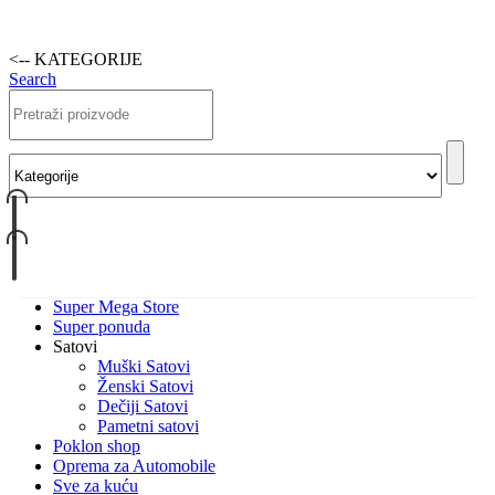
<-- KATEGORIJE
Search
Super Mega Store
Super ponuda
Satovi
Muški Satovi
Ženski Satovi
Dečiji Satovi
Pametni satovi
Poklon shop
Oprema za Automobile
Sve za kuću