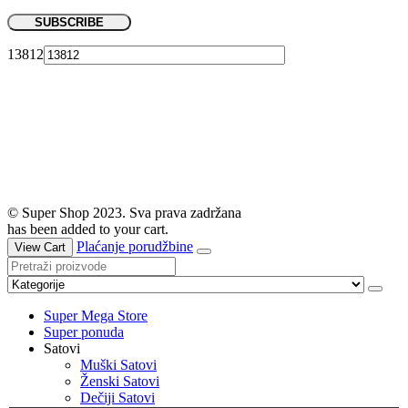
13812
© Super Shop 2023. Sva prava zadržana
has been added to your cart.
Plaćanje porudžbine
View Cart
Super Mega Store
Super ponuda
Satovi
Muški Satovi
Ženski Satovi
Dečiji Satovi