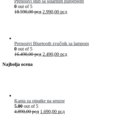
Prenosivi stub sa solarnim punjenjem
0
out of 5
18.590,00
рсд
2.990,00
рсд
Prenosivi Bluetooth zvučnik sa lampom
0
out of 5
16.490,00
рсд
2.490,00
рсд
Najbolja ocena
Kanta za otpatke na senzor
5.00
out of 5
4.890,00
рсд
1.690,00
рсд