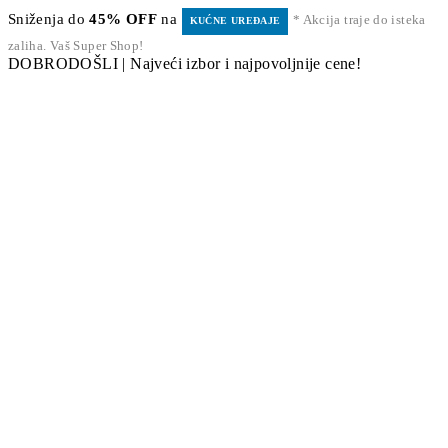
Sniženja do
45% OFF
na
* Akcija traje do isteka
KUĆNE UREĐAJE
zaliha. Vaš Super Shop!
DOBRODOŠLI | Najveći izbor i najpovoljnije cene!